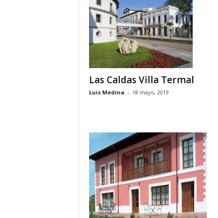
o
n
o
m
í
a
Las Caldas Villa Termal
Luis Medina
-
18 mayo, 2019