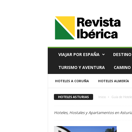
V
i
a
j
e
s
,
VIAJAR POR ESPAÑA
DESTINO
T
u
TURISMO Y AVENTURA
CAMINO 
r
i
HOTELES A CORUÑA
HOTELES ALMERÍA
s
m
o
HOTELES ASTURIAS
Inicio
Guía de Hotele
y
G
Hoteles, Hostales y Apartamentos en Asturi
a
s
t
r