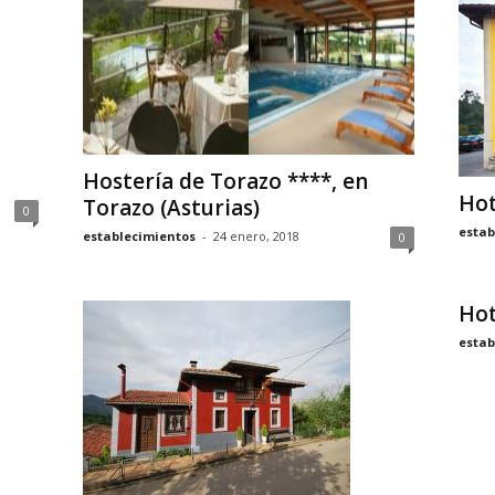
Hostería de Torazo ****, en
Hot
Torazo (Asturias)
0
estab
establecimientos
-
24 enero, 2018
0
Hot
estab