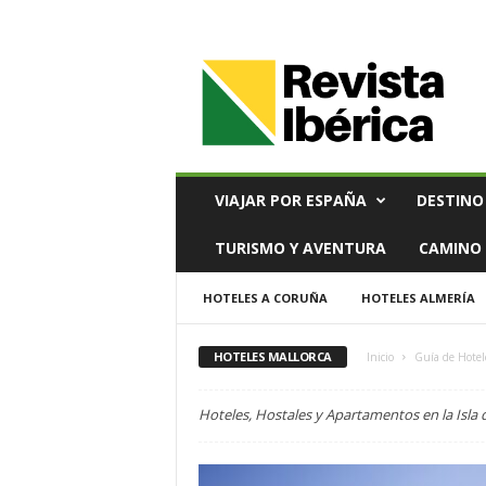
V
i
a
j
e
s
,
VIAJAR POR ESPAÑA
DESTINO
T
u
TURISMO Y AVENTURA
CAMINO 
r
i
HOTELES A CORUÑA
HOTELES ALMERÍA
s
m
o
HOTELES MALLORCA
Inicio
Guía de Hotel
y
G
Hoteles, Hostales y Apartamentos en la Isla 
a
s
t
r