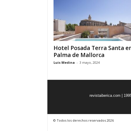
o
n
o
m
í
a
Hotel Posada Terra Santa e
Palma de Mallorca
Luis Medina
-
3 mayo, 2024
revistaiberica.com | 199
© Todos los derechos reservados 2026