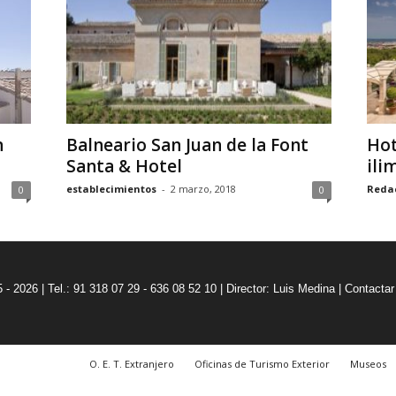
n
Balneario San Juan de la Font
Hot
Santa & Hotel
ili
establecimientos
-
2 marzo, 2018
Reda
0
0
5 - 2026 | Tel.: 91 318 07 29 - 636 08 52 10 |
Director: Luis Medina
|
Contactar
O. E. T. Extranjero
Oficinas de Turismo Exterior
Museos