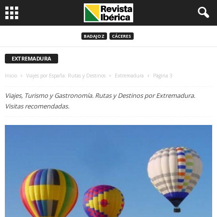
BADAJOZ
CÁCERES
EXTREMADURA
Inicio
Viajes por España: Rutas y Destinos
Extremadura
Página 3
Viajes, Turismo y Gastronomía. Rutas y Destinos por Extremadura.
Visitas recomendadas.