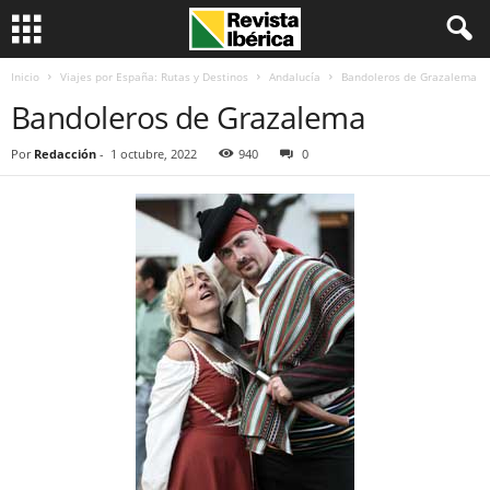
Inicio
Viajes por España: Rutas y Destinos
Andalucía
Bandoleros de Grazalema
Bandoleros de Grazalema
Por
Redacción
-
1 octubre, 2022
940
0