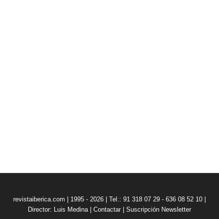
revistaiberica.com | 1995 - 2026 | Tel.: 91 318 07 29 - 636 08 52 10 |
Director: Luis Medina
|
Contactar
|
Suscripción Newsletter