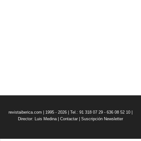
revistaiberica.com | 1995 - 2026 | Tel.: 91 318 07 29 - 636 08 52 10 |
Director: Luis Medina
|
Contactar
|
Suscripción Newsletter