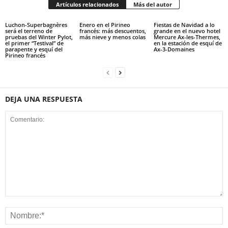
Artículos relacionados
Más del autor
Luchon-Superbagnères
Enero en el Pirineo
Fiestas de Navidad a lo
será el terreno de
francés: más descuentos,
grande en el nuevo hotel
pruebas del Winter Pylot,
más nieve y menos colas
Mercure Ax-les-Thermes,
el primer “Testival” de
en la estación de esquí de
parapente y esquí del
Ax-3-Domaines
Pirineo francés
DEJA UNA RESPUESTA