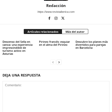
Redacción
https://www.revistaiberica.com
Artículos relacionados
Más del autor
Descenso del Sella en
Pirineo francés: esquiar
Descubre los planes más
canoa: una experiencia
en el alma del Pirineo
divertidos para parejas
imprescindible de
en Barcelona
turismo activo en
Asturias
DEJA UNA RESPUESTA