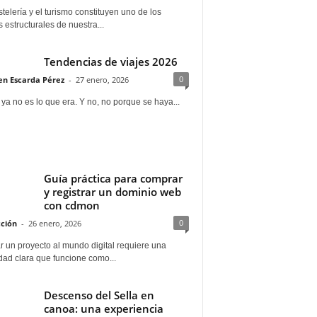
telería y el turismo constituyen uno de los
s estructurales de nuestra...
Tendencias de viajes 2026
0
n Escarda Pérez
-
27 enero, 2026
 ya no es lo que era. Y no, no porque se haya...
Guía práctica para comprar
y registrar un dominio web
con cdmon
0
ción
-
26 enero, 2026
 un proyecto al mundo digital requiere una
dad clara que funcione como...
Descenso del Sella en
canoa: una experiencia