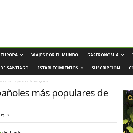
 EUROPA
VIAJES POR EL MUNDO
GASTRONOMÍA
DE SANTIAGO
ESTABLECIMIENTOS
SUSCRIPCIÓN
C
oles más populares de Instagram
pañoles más populares de
0
o
del Prado