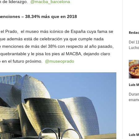
n de liderazgo.
@macba_barcelona
menciones – 38.34% más que en 2018
a el Prado, el museo más icónico de España cuya fama se
Redac
, que además está de celebración ya que cumple nada
Del 11
 menciones de más del 38% con respecto al año pasado,
Lucho
quebrantable y le pisa los pies al MACBA, dejando claro
o en el futuro próximo.
@museoprado
Luis 
Duran
enamo
Luis 