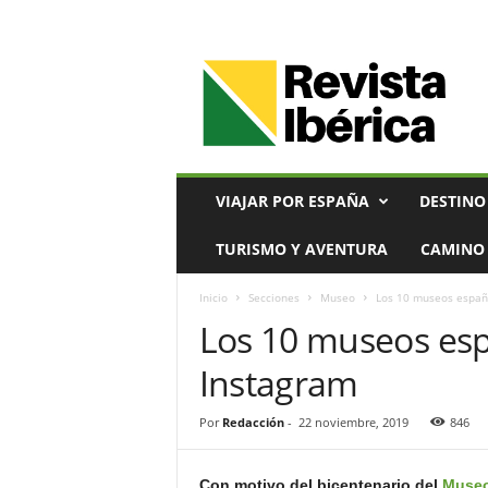
V
i
a
j
e
s
,
VIAJAR POR ESPAÑA
DESTINO
T
u
TURISMO Y AVENTURA
CAMINO 
r
i
Inicio
Secciones
Museo
Los 10 museos españ
s
Los 10 museos es
m
o
Instagram
y
G
a
Por
Redacción
-
22 noviembre, 2019
846
s
t
Con motivo del bicentenario del
Muse
r