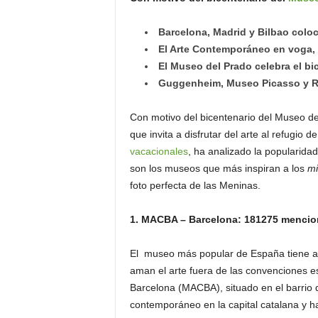
o
n
Barcelona, Madrid y Bilbao colo
o
El Arte Contemporáneo en voga,
m
El Museo del Prado celebra el bi
í
Guggenheim, Museo Picasso y R.
a
Con motivo del bicentenario del Museo del 
que invita a disfrutar del arte al refugio
vacacionales
, ha analizado la popularida
son los museos que más inspiran a los
mi
foto perfecta de las Meninas.
1. MACBA – Barcelona: 181275 mencio
El museo más popular de España tiene ac
aman el arte fuera de las convenciones 
Barcelona (MACBA), situado en el barrio d
contemporáneo en la capital catalana y 