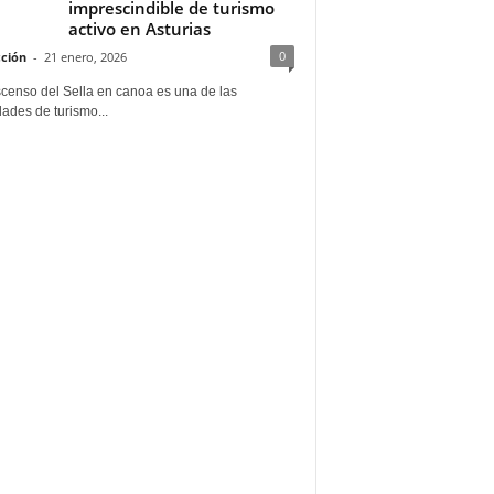
imprescindible de turismo
activo en Asturias
0
ción
-
21 enero, 2026
scenso del Sella en canoa es una de las
dades de turismo...