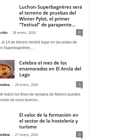
Luchon-Superbagnères será
el terreno de pruebas del
Winter Pylot, el primer
“Testival” de parapente...
0
ción
-
28 enero, 2026
 al 14 de febrero tendrá lugar en las pistas de
n-Superbagnères,...
Celebra el mes de los
enamorados en El Ancla del
Lago
0
Medina
-
28 enero, 2026
te todos los fines de semana de febrero puedes
rarte de unos buenos...
El valor de la formación en
el sector de la hostelería y
turismo
0
Medina
-
27 enero, 2026