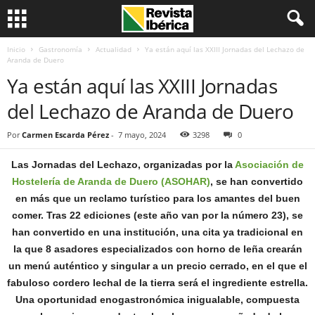
Inicio
Gastronomía
Actualidad
Ya están aquí las XXIII Jornadas del Lechazo de
Aranda de Duero
Ya están aquí las XXIII Jornadas
del Lechazo de Aranda de Duero
Por
Carmen Escarda Pérez
-
7 mayo, 2024
3298
0
Las Jornadas del Lechazo, organizadas por la
Asociación de
Hostelería de Aranda de Duero (ASOHAR)
, se han convertido
en más que un reclamo turístico para los amantes del buen
comer. Tras 22 ediciones (este año van por la número 23), se
han convertido en una institución, una cita ya tradicional en
la que 8 asadores especializados con horno de leña crearán
un menú auténtico y singular a un precio cerrado, en el que el
fabuloso cordero lechal de la tierra será el ingrediente estrella.
Una oportunidad enogastronómica inigualable, compuesta