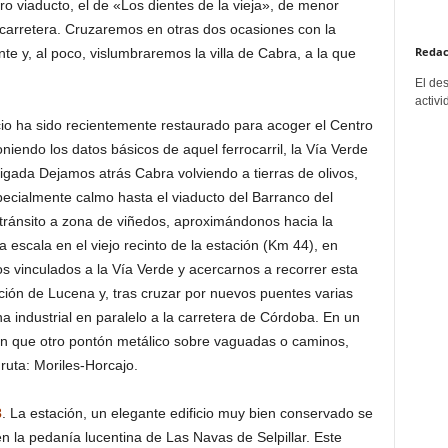
o viaducto, el de «Los dientes de la vieja», de menor
a carretera. Cruzaremos en otras dos ocasiones con la
Redac
nte y, al poco, vislumbraremos la villa de Cabra, a la que
El de
activi
cio ha sido recientemente restaurado para acoger el Centro
oniendo los datos básicos de aquel ferrocarril, la Vía Verde
igada Dejamos atrás Cabra volviendo a tierras de olivos,
ecialmente calmo hasta el viaducto del Barranco del
 tránsito a zona de viñedos, aproximándonos hacia la
escala en el viejo recinto de la estación (Km 44), en
 vinculados a la Vía Verde y acercarnos a recorrer esta
ación de Lucena y, tras cruzar por nuevos puentes varias
a industrial en paralelo a la carretera de Córdoba. En un
n que otro pontón metálico sobre vaguadas o caminos,
ruta: Moriles-Horcajo.
3
. La estación, un elegante edificio muy bien conservado se
n la pedanía lucentina de Las Navas de Selpillar. Este