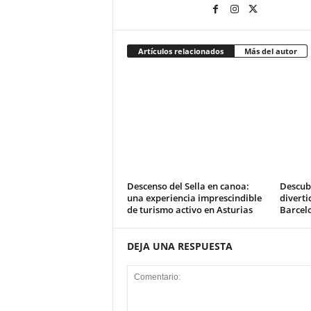
Artículos relacionados
Más del autor
Descenso del Sella en canoa:
Descub
una experiencia imprescindible
diverti
de turismo activo en Asturias
Barcel
DEJA UNA RESPUESTA