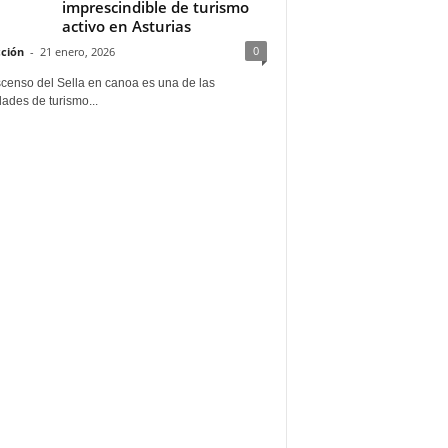
imprescindible de turismo
activo en Asturias
0
ción
-
21 enero, 2026
scenso del Sella en canoa es una de las
dades de turismo...