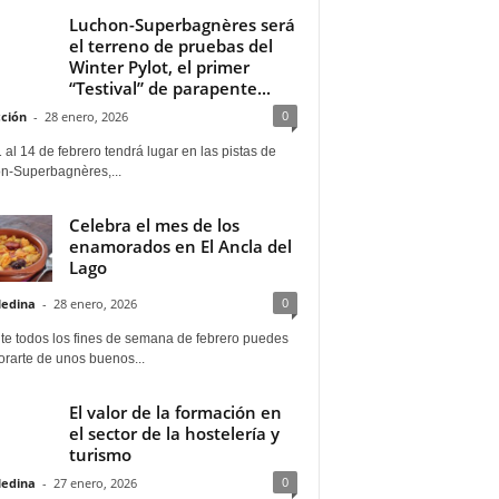
Luchon-Superbagnères será
el terreno de pruebas del
Winter Pylot, el primer
“Testival” de parapente...
0
ción
-
28 enero, 2026
 al 14 de febrero tendrá lugar en las pistas de
n-Superbagnères,...
Celebra el mes de los
enamorados en El Ancla del
Lago
0
Medina
-
28 enero, 2026
te todos los fines de semana de febrero puedes
rarte de unos buenos...
El valor de la formación en
el sector de la hostelería y
turismo
0
Medina
-
27 enero, 2026