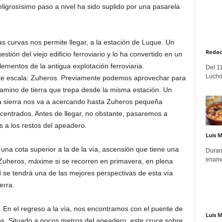
igrosísimo paso a nivel ha sido suplido por una pasarela
s curvas nos permite llegar, a la estación de Luque. Un
Redac
ión del viejo edificio ferroviario y lo ha convertido en un
mentos de la antigua explotación ferroviaria.
Del 11
Lucho
e escala: Zuheros. Previamente podemos aprovechar para
 camino de tierra que trepa desde la misma estación. Un
 la sierra nos va a acercando hasta Zuheros pequeña
ncentrados. Antes de llegar, no obstante, pasaremos a
os a los restos del apeadero.
Luis 
una cota superior a la de la vía, ascensión que tiene una
Duran
enamo
Zuheros, máxime si se recorren en primavera, en plena
ad se tendrá una de las mejores perspectivas de esta vía
erra.
. En el regreso a la vía, nos encontramos con el puente de
Luis 
s. Situado a pocos metros del apeadero, este cruce sobre