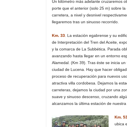
Un kilómetro más adelante cruzaremos otr
porte que el anterior (solo 25 m) sobre l
carretera, a nivel y desnivel respectivame
llegaremos tras un sinuoso recorrido.
Km. 33
. La estación egabrense y su edifi
de Interpretación del Tren del Aceite, exp
y la comarca de La Subbética. Parada obl
avanzando hasta llegar en un entorno esp
Alamedal. (Km 39). Tras éste se inicia un
ciudad de Lucena. Hay que hacer obligada 
proceso de recuperación para nuevos usos
atractiva villa cordobesa. Dejamos la est
carreteras, dejamos la ciudad por una zon
suave y sinuoso descenso, cruzando algú
alcanzamos la última estación de nuestra 
Km. 5
ubica e