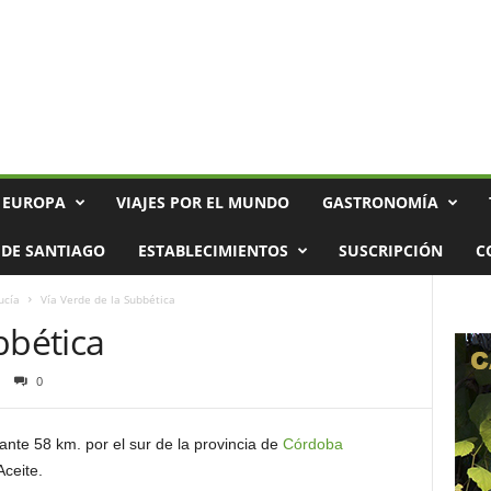
 EUROPA
VIAJES POR EL MUNDO
GASTRONOMÍA
DE SANTIAGO
ESTABLECIMIENTOS
SUSCRIPCIÓN
C
ucía
Vía Verde de la Subbética
bbética
0
ante 58 km. por el sur de la provincia de
Córdoba
Aceite.