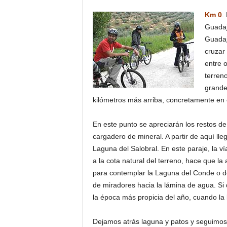
o
Km 0
.
n
Guadaj
o
Guadajo
m
cruzar
í
a
entre o
terreno
grande
kilómetros más arriba, concretamente en e
En este punto se apreciarán los restos d
cargadero de mineral. A partir de aquí lle
Laguna del Salobral. En este paraje, la v
a la cota natural del terreno, hace que la
para contemplar la Laguna del Conde o de
de miradores hacia la lámina de agua. Si
la época más propicia del año, cuando la
Dejamos atrás laguna y patos y seguimos 