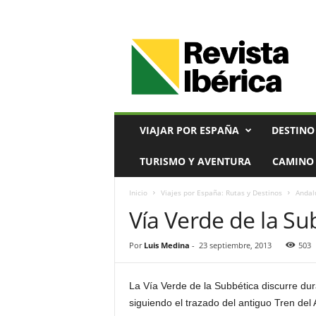
V
i
a
j
e
s
,
VIAJAR POR ESPAÑA
DESTINO
T
u
TURISMO Y AVENTURA
CAMINO 
r
i
Inicio
Viajes por España: Rutas y Destinos
Andal
s
Vía Verde de la Su
m
o
y
Por
Luis Medina
-
23 septiembre, 2013
503
G
a
s
La Vía Verde de la Subbética discurre dur
t
siguiendo el trazado del antiguo Tren del 
r