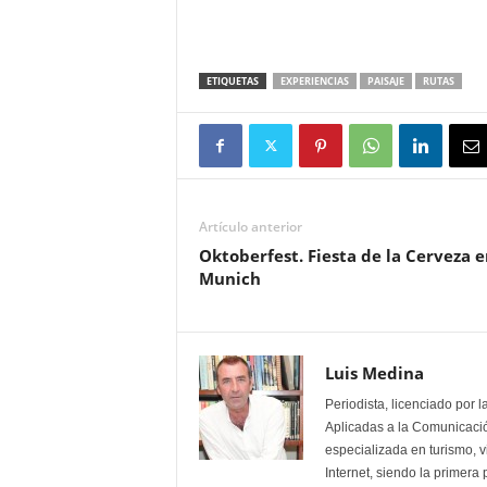
ETIQUETAS
EXPERIENCIAS
PAISAJE
RUTAS
Artículo anterior
Oktoberfest. Fiesta de la Cerveza e
Munich
Luis Medina
Periodista, licenciado por 
Aplicadas a la Comunicación
especializada en turismo, 
Internet, siendo la primera