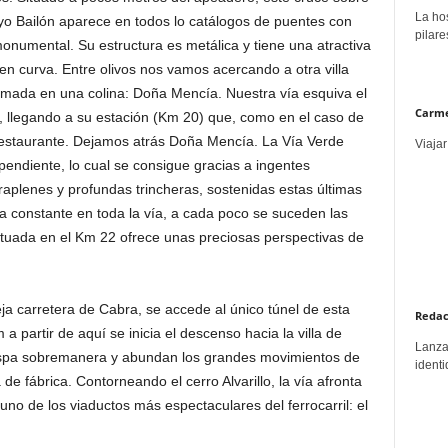
La hos
oyo Bailón aparece en todos lo catálogos de puentes con
pilare
monumental. Su estructura es metálica y tiene una atractiva
en curva. Entre olivos nos vamos acercando a otra villa
mada en una colina: Doña Mencía. Nuestra vía esquiva el
Carme
, llegando a su estación (Km 20) que, como en el caso de
restaurante. Dejamos atrás Doña Mencía. La Vía Verde
Viajar
endiente, lo cual se consigue gracias a ingentes
raplenes y profundas trincheras, sostenidas estas últimas
a constante en toda la vía, a cada poco se suceden las
a situada en el Km 22 ofrece unas preciosas perspectivas de
eja carretera de Cabra, se accede al único túnel de esta
Redac
a partir de aquí se inicia el descenso hacia la villa de
Lanzar
espa sobremanera y abundan los grandes movimientos de
identi
de fábrica. Contorneando el cerro Alvarillo, la vía afronta
uno de los viaductos más espectaculares del ferrocarril: el