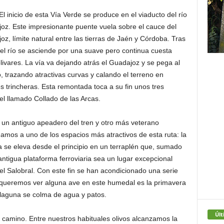
 El inicio de esta Vía Verde se produce en el viaducto del río
oz. Este impresionante puente vuela sobre el cauce del
z, límite natural entre las tierras de Jaén y Córdoba. Tras
 el río se asciende por una suave pero continua cuesta
livares. La vía va dejando atrás el Guadajoz y se pega al
, trazando atractivas curvas y calando el terreno en
s trincheras. Esta remontada toca a su fin unos tres
l llamado Collado de las Arcas.
e un antiguo apeadero del tren y otro más veterano
gamos a uno de los espacios más atractivos de esta ruta: la
ía se eleva desde el principio en un terraplén que, sumado
 antigua plataforma ferroviaria sea un lugar excepcional
l Salobral. Con este fin se han acondicionado una serie
 queremos ver alguna ave en este humedal es la primavera
 laguna se colma de agua y patos.
Últ
camino. Entre nuestros habituales olivos alcanzamos la