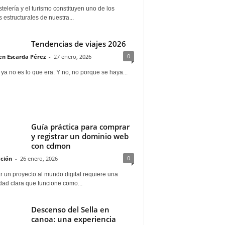
telería y el turismo constituyen uno de los
s estructurales de nuestra...
Tendencias de viajes 2026
0
n Escarda Pérez
-
27 enero, 2026
 ya no es lo que era. Y no, no porque se haya...
Guía práctica para comprar
y registrar un dominio web
con cdmon
0
ción
-
26 enero, 2026
 un proyecto al mundo digital requiere una
dad clara que funcione como...
Descenso del Sella en
canoa: una experiencia