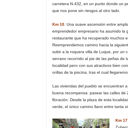
carretera N-432, en un punto donde un pel
que nos pone sin riesgos al otro lado.
Km 10
. Una suave ascensión entre amplia
emprendedor empresario ha asumido la gest
restaurante que ha recuperado muchos ele
Reemprendemos camino hacia la siguient
subir a la roquera villa de Luque, por un
serrano recorrido al pie de las peñas de
localidad pero con sus atractivos bien co
orillas de la piscina, tras el cual llegarem
Las viviendas del pueblo se encuentran a 
buena recompensa: pasear las calles de 
floración. Desde la plaza de esta localid
verde, el único camino llano entre tanta si
Km 17
Zuhero