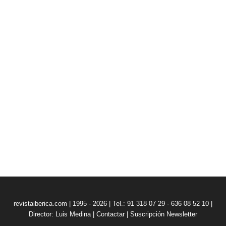
revistaiberica.com | 1995 - 2026 | Tel.: 91 318 07 29 - 636 08 52 10 |
Director: Luis Medina
|
Contactar
|
Suscripción Newsletter