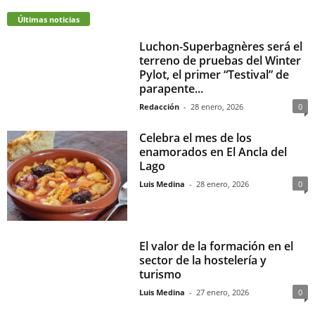
Últimas noticias
Luchon-Superbagnères será el
terreno de pruebas del Winter
Pylot, el primer “Testival” de
parapente...
Redacción
-
28 enero, 2026
0
Celebra el mes de los
enamorados en El Ancla del
Lago
Luis Medina
-
28 enero, 2026
0
El valor de la formación en el
sector de la hostelería y
turismo
Luis Medina
-
27 enero, 2026
0