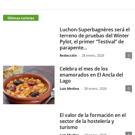
Últimas noticias
Luchon-Superbagnères será el
terreno de pruebas del Winter
Pylot, el primer “Testival” de
parapente...
Redacción
-
28 enero, 2026
0
Celebra el mes de los
enamorados en El Ancla del
Lago
Luis Medina
-
28 enero, 2026
0
El valor de la formación en el
sector de la hostelería y
turismo
Luis Medina
-
27 enero, 2026
0