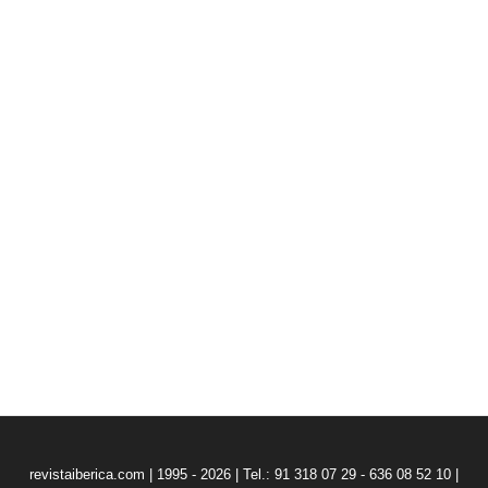
revistaiberica.com | 1995 - 2026 | Tel.: 91 318 07 29 - 636 08 52 10 |