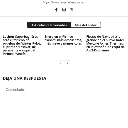
https://www.revistaiberica.com
Artículos relacionados
Más del autor
Luchon-Superbagnères
Enero en el Pirineo
Fiestas de Navidad a lo
será el terreno de
francés: más descuentos,
grande en el nuevo hotel
pruebas del Winter Pylot,
más nieve y menos colas
Mercure Ax-les-Thermes,
el primer “Testival” de
en la estación de esquí de
parapente y esquí del
Ax-3-Domaines
Pirineo francés
DEJA UNA RESPUESTA