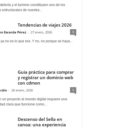
telería y el turismo constituyen uno de los
s estructurales de nuestra...
Tendencias de viajes 2026
0
n Escarda Pérez
-
27 enero, 2026
 ya no es lo que era. Y no, no porque se haya...
Guía práctica para comprar
y registrar un dominio web
con cdmon
0
ción
-
26 enero, 2026
 un proyecto al mundo digital requiere una
dad clara que funcione como...
Descenso del Sella en
canoa: una experiencia