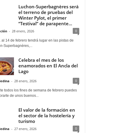
Luchon-Superbagnères será
el terreno de pruebas del
Winter Pylot, el primer
“Testival” de parapente...
0
ción
-
28 enero, 2026
 al 14 de febrero tendrá lugar en las pistas de
n-Superbagnères,...
Celebra el mes de los
enamorados en El Ancla del
Lago
0
Medina
-
28 enero, 2026
te todos los fines de semana de febrero puedes
rarte de unos buenos...
El valor de la formación en
el sector de la hostelería y
turismo
0
Medina
-
27 enero, 2026