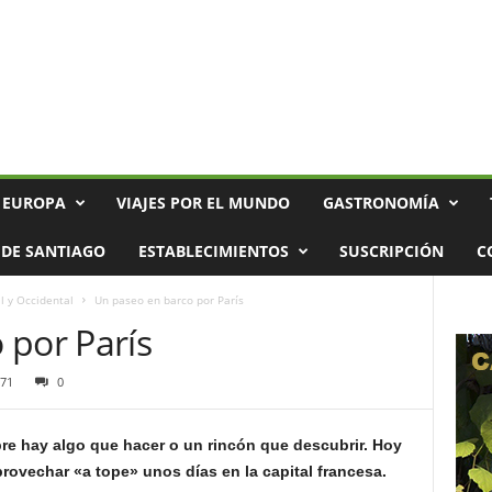
 EUROPA
VIAJES POR EL MUNDO
GASTRONOMÍA
DE SANTIAGO
ESTABLECIMIENTOS
SUSCRIPCIÓN
C
l y Occidental
Un paseo en barco por París
 por París
71
0
pre hay algo que hacer o un rincón que descubrir. Hoy
ovechar «a tope» unos días en la capital francesa.