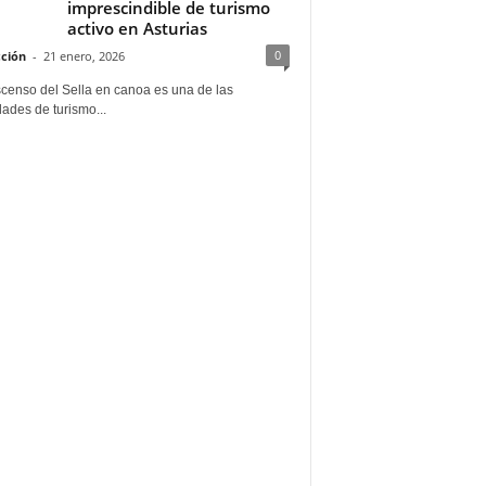
imprescindible de turismo
activo en Asturias
0
ción
-
21 enero, 2026
scenso del Sella en canoa es una de las
dades de turismo...