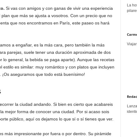
La hos
to.
Si vas con amigos y con ganas de vivir una experiencia
pilare
l plan que más se ajusta a vosotros. Con un precio que no
enta que nos encontramos en París, este paseo os hará
Carme
Viajar
vamos a engañar, es la más cara, pero también la más
ra parejas, suele tener una duración aproximada de dos
 lo general, la bebida se paga aparte). Aunque las recetas
l estilo es similar: muy romántico y con platos que incluyen
re. ¡Os aseguramos que todo está buenísimo!
s
Redac
 recorrer la ciudad andando. Si bien es cierto que acabareis
Lanzar
 la mejor forma de conocer una ciudad. Por si acaso sois
identi
orte público, aquí os dejamos lo que sí o sí tienes que ver.
 es más impresionante por fuera o por dentro. Su pirámide