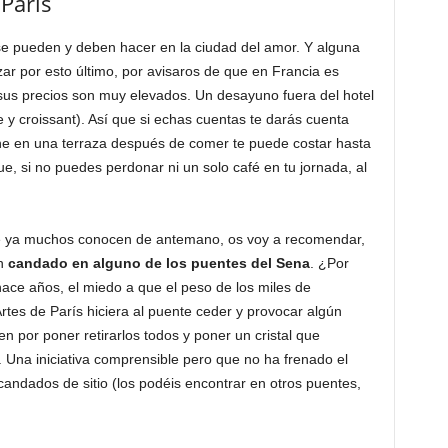
París
se pueden y deben hacer en la ciudad del amor. Y alguna
ar por esto último, por avisaros de que en Francia es
 sus precios son muy elevados. Un desayuno fuera del hotel
 y croissant). Así que si echas cuentas te darás cuenta
e en una terraza después de comer te puede costar hasta
, si no puedes perdonar ni un solo café en tu jornada, al
que ya muchos conocen de antemano, os voy a recomendar,
un
candado en alguno de los puentes del Sena
. ¿Por
ce años, el miedo a que el peso de los miles de
tes de París hiciera al puente ceder y provocar algún
n por poner retirarlos todos y poner un cristal que
 Una iniciativa comprensible pero que no ha frenado el
ndados de sitio (los podéis encontrar en otros puentes,