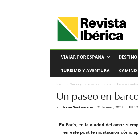
V
i
a
j
e
s
,
VIAJAR POR ESPAÑA
DESTINO
T
u
TURISMO Y AVENTURA
CAMINO 
r
i
Inicio
Viajes y turismo por Europa
Europa Centra
s
Un paseo en barco
m
o
y
Por
Irene Santamaría
-
21 febrero, 2023
32
G
a
s
En París, en la ciudad del amor, siem
t
en este post te mostramos cómo apr
r