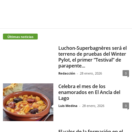
Últimas noticias
Luchon-Superbagnères será el
terreno de pruebas del Winter
Pylot, el primer “Testival” de
parapente...
Redacción
-
28 enero, 2026
0
Celebra el mes de los
enamorados en El Ancla del
Lago
Luis Medina
-
28 enero, 2026
0
El valor de la formación en el