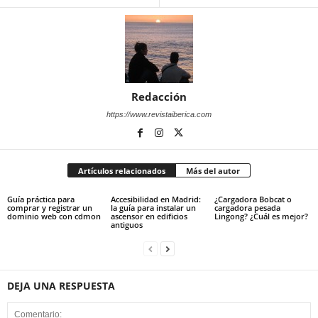
Redacción
https://www.revistaiberica.com
Artículos relacionados
Más del autor
Guía práctica para
Accesibilidad en Madrid:
¿Cargadora Bobcat o
comprar y registrar un
la guía para instalar un
cargadora pesada
dominio web con cdmon
ascensor en edificios
Lingong? ¿Cuál es mejor?
antiguos
DEJA UNA RESPUESTA