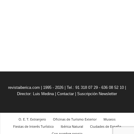
revistaiberica.com | 1995 - 2026 | Tel.: 91 318 07 29 - 636 08 52 10 |
Director: Luis Medina
|
Contactar
|
Suscripción Newsletter
O. E. T. Extranjero
Oficinas de Turismo Exterior
Museos
Fiestas de Interés Turístico
Ibérica Natural
Ciudades de España
Con nombre propio