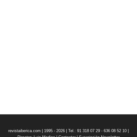
revistaiberica.com | 1995 - 2026 | Tel.: 91 318 07 29 - 636 08 52 10 |