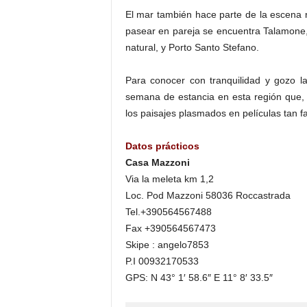
El mar también hace parte de la escena r
pasear en pareja se encuentra Talamone, 
natural, y Porto Santo Stefano.
Para conocer con tranquilidad y gozo l
semana de estancia en esta región que,
los paisajes plasmados en películas tan fa
Datos prácticos
Casa Mazzoni
Via la meleta km 1,2
Loc. Pod Mazzoni 58036 Roccastrada
Tel.+390564567488
Fax +390564567473
Skipe : angelo7853
P.I 00932170533
GPS: N 43° 1′ 58.6″ E 11° 8′ 33.5″