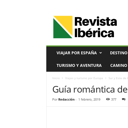
V
i
a
j
e
s
,
VIAJAR POR ESPAÑA
DESTINO
T
u
TURISMO Y AVENTURA
CAMINO 
r
i
Inicio
Viajes y turismo por Europa
Sur y Este de
s
Guía romántica de 
m
o
y
Por
Redacción
-
1 febrero, 2019
377
G
a
s
t
r