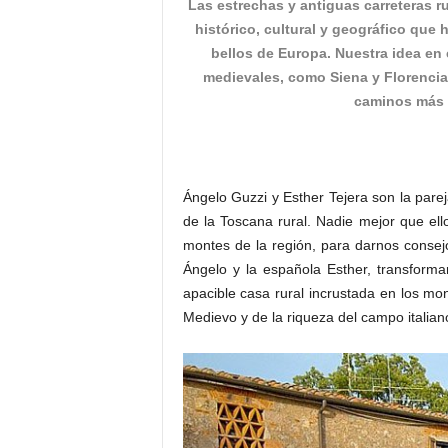
Las estrechas y antiguas carreteras r
o
histórico, cultural y geográfico que 
n
bellos de Europa. Nuestra idea en
o
medievales, como Siena y Florencia,
m
caminos más r
í
a
Ángelo Guzzi y Esther Tejera son la pare
de la Toscana rural. Nadie mejor que ell
montes de la región, para darnos consejos
Ángelo y la española Esther, transform
apacible casa rural incrustada en los mo
Medievo y de la riqueza del campo italian