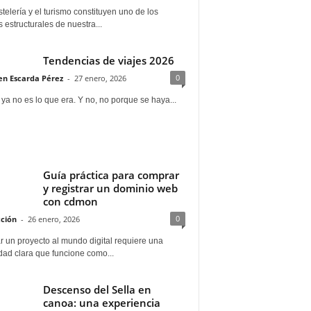
telería y el turismo constituyen uno de los
s estructurales de nuestra...
Tendencias de viajes 2026
0
n Escarda Pérez
-
27 enero, 2026
 ya no es lo que era. Y no, no porque se haya...
Guía práctica para comprar
y registrar un dominio web
con cdmon
0
ción
-
26 enero, 2026
 un proyecto al mundo digital requiere una
dad clara que funcione como...
Descenso del Sella en
canoa: una experiencia