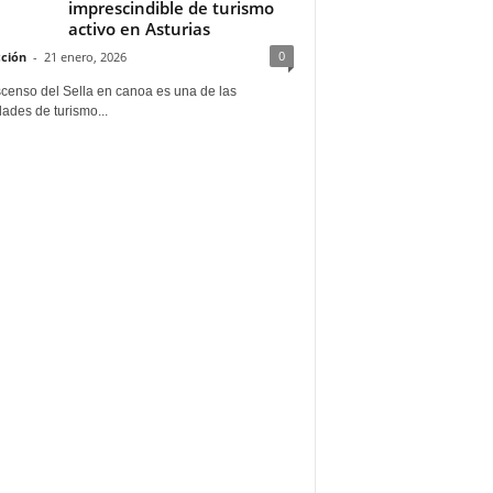
imprescindible de turismo
activo en Asturias
0
ción
-
21 enero, 2026
scenso del Sella en canoa es una de las
dades de turismo...