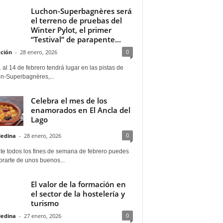
Luchon-Superbagnères será
el terreno de pruebas del
Winter Pylot, el primer
“Testival” de parapente...
0
ción
-
28 enero, 2026
 al 14 de febrero tendrá lugar en las pistas de
n-Superbagnères,...
Celebra el mes de los
enamorados en El Ancla del
Lago
0
Medina
-
28 enero, 2026
te todos los fines de semana de febrero puedes
rarte de unos buenos...
El valor de la formación en
el sector de la hostelería y
turismo
0
Medina
-
27 enero, 2026