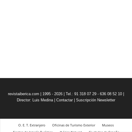
revistaiberica.com | 1995 - 2026 | Tel.: 91 318 07 29 - 636 08 52 10 |
Director: Luis Medina
|
Contactar
|
Suscripción Newsletter
O. E. T. Extranjero
Oficinas de Turismo Exterior
Museos