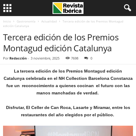
Inicio
Gastronomía
Actualidad
Tercera edición de los Premios Montagud
edición Catalunya
Tercera edición de los Premios
Montagud edición Catalunya
Por
Redacción
-
3 noviembre, 2025
7698
0
La
tercera edición de los Premios Montagud edición
Catalunya celebrada en el NH Collection Barcelona Constanza
fue un
reconocimiento a quienes cocina
n
el futuro
con las
manos manchadas de verdad.
Disfrutar, El Celler de Can Roca, Lasarte y Miramar, entre los
restaurantes del año elegidos por el p
úblico.