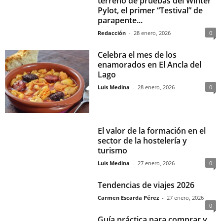
terreno de pruebas del Winter
Pylot, el primer “Testival” de
parapente...
Redacción
-
28 enero, 2026
0
Celebra el mes de los
enamorados en El Ancla del
Lago
Luis Medina
-
28 enero, 2026
0
El valor de la formación en el
sector de la hostelería y
turismo
Luis Medina
-
27 enero, 2026
0
Tendencias de viajes 2026
Carmen Escarda Pérez
-
27 enero, 2026
0
Guía práctica para comprar y