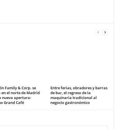
ón Family & Corp. se
Entre ferias, obradores y barras
 en el norte de Madrid
de bar, el regreso de la
a nueva apertura:
maquinaria tradicional al
no Grand Café
negocio gastronómico