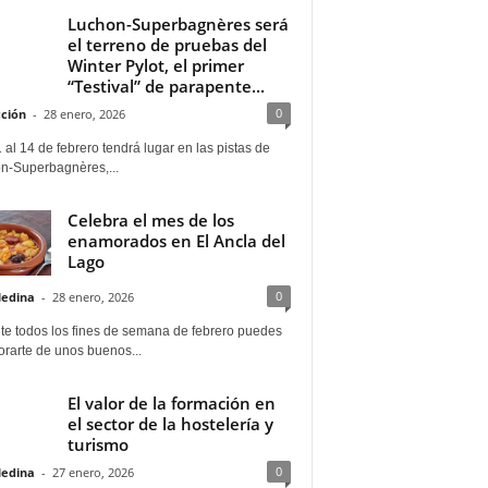
Luchon-Superbagnères será
el terreno de pruebas del
Winter Pylot, el primer
“Testival” de parapente...
0
ción
-
28 enero, 2026
 al 14 de febrero tendrá lugar en las pistas de
n-Superbagnères,...
Celebra el mes de los
enamorados en El Ancla del
Lago
0
Medina
-
28 enero, 2026
te todos los fines de semana de febrero puedes
rarte de unos buenos...
El valor de la formación en
el sector de la hostelería y
turismo
0
Medina
-
27 enero, 2026