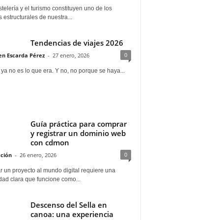
telería y el turismo constituyen uno de los
s estructurales de nuestra...
Tendencias de viajes 2026
0
n Escarda Pérez
-
27 enero, 2026
 ya no es lo que era. Y no, no porque se haya...
Guía práctica para comprar
y registrar un dominio web
con cdmon
0
ción
-
26 enero, 2026
 un proyecto al mundo digital requiere una
dad clara que funcione como...
Descenso del Sella en
canoa: una experiencia