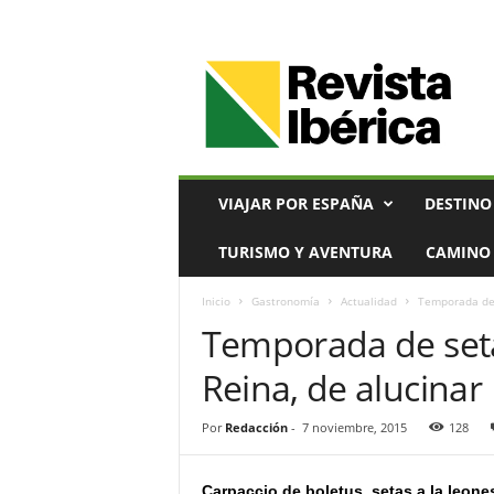
V
i
a
j
e
s
,
VIAJAR POR ESPAÑA
DESTINO
T
u
TURISMO Y AVENTURA
CAMINO 
r
i
Inicio
Gastronomía
Actualidad
Temporada de 
s
Temporada de seta
m
o
Reina, de alucinar
y
G
a
Por
Redacción
-
7 noviembre, 2015
128
s
t
Carpaccio de boletus, setas a la leone
r