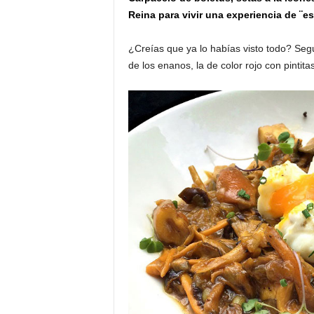
o
Reina para vivir una experiencia de ¨e
n
o
¿Creías que ya lo habías visto todo? Seg
m
de los enanos, la de color rojo con pintita
í
a