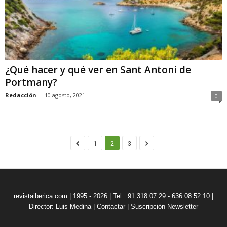
¿Qué hacer y qué ver en Sant Antoni de
Portmany?
Redacción
-
10 agosto, 2021
0
1
2
3
revistaiberica.com | 1995 - 2026 | Tel.: 91 318 07 29 - 636 08 52 10 |
Director: Luis Medina
|
Contactar
|
Suscripción Newsletter