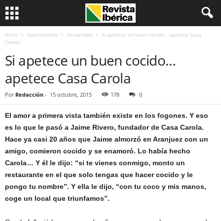
Inicio
Gastronomía
Actualidad
Si apetece un buen cocido… apetece Casa
Carola
Si apetece un buen cocido…
apetece Casa Carola
Por
Redacción
-
15 octubre, 2015
178
0
El amor a primera vista también existe en los fogones. Y eso
es lo que le pasó a Jaime Rivero, fundador de Casa Carola.
Hace ya casi 20 años que Jaime almorzó en Aranjuez con un
amigo, comieron cocido y se enamoró. Lo había hecho
Carola… Y él le dijo: “si te vienes conmigo, monto un
restaurante en el que solo tengas que hacer cocido y le
pongo tu nombre”. Y ella le dijo, “con tu coco y mis manos,
coge un local que triunfamos”.