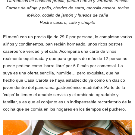
Garbanzos de cosecha propia, patata nueva y verduras frescas
Carnes de añojo y pollo, chorizo de sarta, morcilla casera, tocino
ibérico, codillo de jamón y huesos de caña
Postre casero, café y chupito
El menú con un precio fijo de 29 € por persona, lo completan varios
aliños y condimentos, pan recién horneado, unos ricos postres
caseros ‘de verdad’ y el café. Acompaña una carta de vinos
realmente equilibrada y que para grupos de más de 12 personas
puede pedirse como ‘barra libre’ por 6 € más por comensal. La
suya es una oferta sencilla, humilde… pero exquisita, que ha
hecho que Casa Carola se haya establecido ya como un clásico
joven dentro del panorama gastronómico madrileño. Parte de la
‘culpa’ la tienen el amable servicio y el ambiente agradable y
familiar, y es que el conjunto es un indispensable recordatorio de la
cocina que se comía en los hogares en los tiempos del puchero.