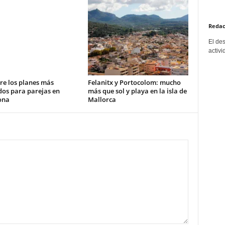
Redac
El de
activi
re los planes más
Felanitx y Portocolom: mucho
dos para parejas en
más que sol y playa en la isla de
ona
Mallorca