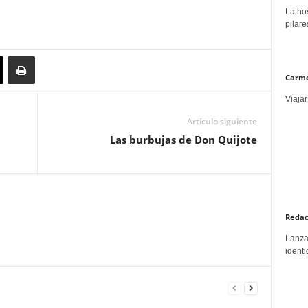
La hos
pilare
Carme
Viajar
Artículo siguiente
Las burbujas de Don Quijote
Redac
Lanzar
identi