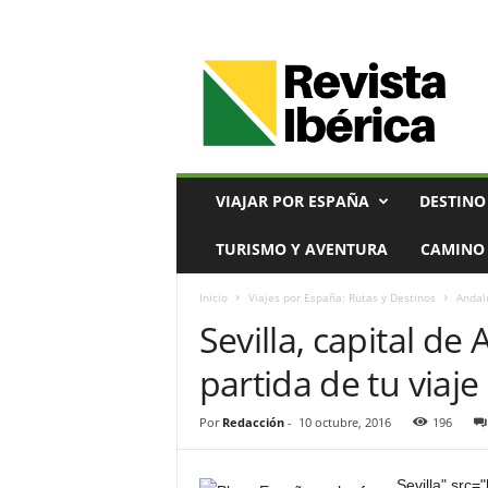
V
i
a
j
e
s
,
VIAJAR POR ESPAÑA
DESTINO
T
u
TURISMO Y AVENTURA
CAMINO 
r
i
Inicio
Viajes por España: Rutas y Destinos
Andal
s
Sevilla, capital de
m
o
partida de tu viaje
y
G
a
Por
Redacción
-
10 octubre, 2016
196
s
t
Sevilla" src=
r