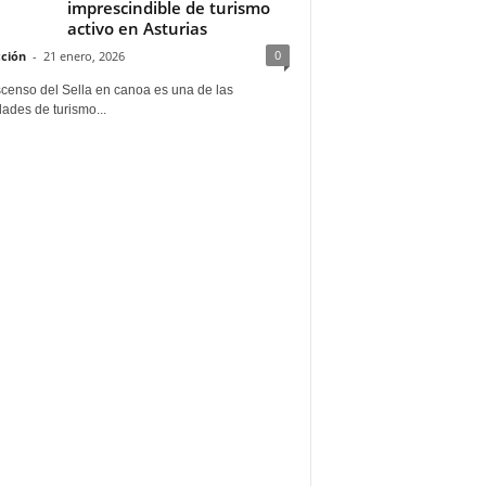
imprescindible de turismo
activo en Asturias
0
ción
-
21 enero, 2026
scenso del Sella en canoa es una de las
dades de turismo...