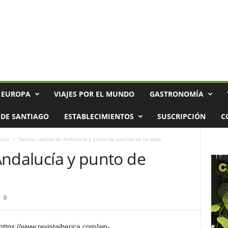
 EUROPA
VIAJES POR EL MUNDO
GASTRONOMÍA
DE SANTIAGO
ESTABLECIMIENTOS
SUSCRIPCIÓN
C
ucía
Sevilla, capital de Andalucía y punto de partida de tu viaje
 Andalucía y punto de
0
"https://www.revistaiberica.com/wp-