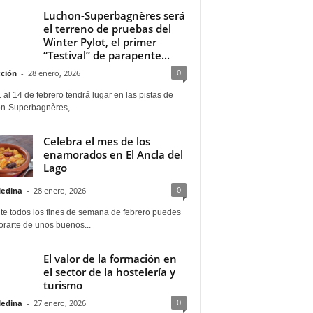
Luchon-Superbagnères será
el terreno de pruebas del
Winter Pylot, el primer
“Testival” de parapente...
0
ción
-
28 enero, 2026
 al 14 de febrero tendrá lugar en las pistas de
n-Superbagnères,...
Celebra el mes de los
enamorados en El Ancla del
Lago
0
Medina
-
28 enero, 2026
te todos los fines de semana de febrero puedes
rarte de unos buenos...
El valor de la formación en
el sector de la hostelería y
turismo
0
Medina
-
27 enero, 2026