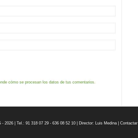
nde cómo se procesan los datos de tus comentarios.
5 - 2026 | Tel.: 91 318 07 29 - 636 08 52 10 |
Director: Luis Medina
|
Contactar