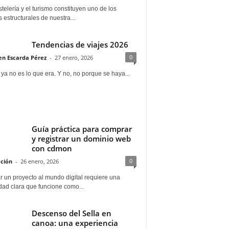
telería y el turismo constituyen uno de los
s estructurales de nuestra...
Tendencias de viajes 2026
0
n Escarda Pérez
-
27 enero, 2026
 ya no es lo que era. Y no, no porque se haya...
Guía práctica para comprar
y registrar un dominio web
con cdmon
0
ción
-
26 enero, 2026
 un proyecto al mundo digital requiere una
dad clara que funcione como...
Descenso del Sella en
canoa: una experiencia