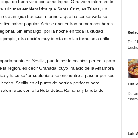
 copa de buen vino con unas tapas. Otra zona interesante,
zá aún más emblemática que Santa Cruz, es Triana, un
rio de antigua tradición marinera que ha conservado su
éntico sabor popular. Acá se encuentran numerosos bares
regional. Sin embargo, por la noche en toda la ciudad
Redac
ejemplo, otra opción muy bonita son las terrazas a orilla
Del 11
Lucho
n apartamento en Sevilla, puede ser la ocasión perfecta para
e la región, es decir Granada, cuyo Palacio de la Alhambra
nica y hace soñar cualquiera se encuentre a pasear por sus
e hecho, Sevilla es el punto de partida perfecto para
Luis 
 salen rutas como la Ruta Bética Romana y la ruta de
Duran
enamo
Luis 