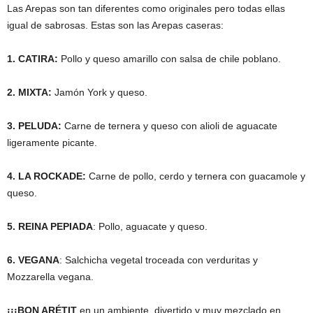
Las Arepas son tan diferentes como originales pero todas ellas
igual de sabrosas. Estas son las Arepas caseras:
1. CATIRA:
Pollo y queso amarillo con salsa de chile poblano.
2. MIXTA:
Jamón York y queso.
3.
PELUDA
:
Carne de ternera y queso con alioli de aguacate
ligeramente picante.
4.
LA ROCKADE
:
Carne de pollo, cerdo y ternera con guacamole y
queso.
5.
REINA PEPIADA
: Pollo, aguacate y queso.
6.
VEGANA
: Salchicha vegetal troceada con verduritas y
Mozzarella vegana.
¡¡¡BON ARÉTIT
en un ambiente, divertido y muy mezclado en