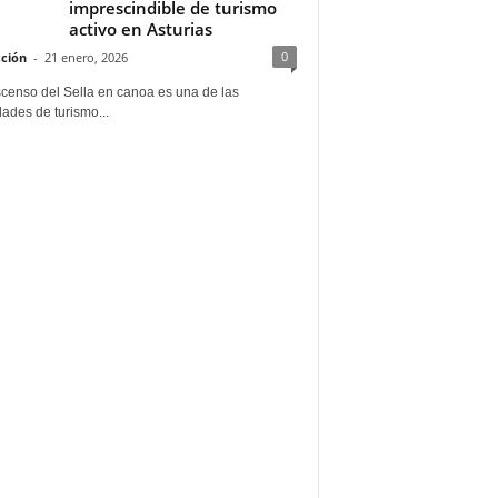
imprescindible de turismo
activo en Asturias
0
ción
-
21 enero, 2026
scenso del Sella en canoa es una de las
dades de turismo...