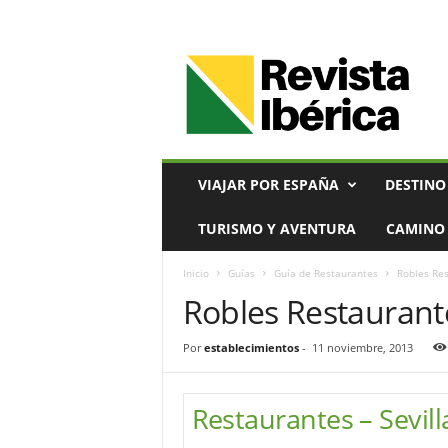
V
i
a
j
e
s
,
VIAJAR POR ESPAÑA
DESTINO
T
u
TURISMO Y AVENTURA
CAMINO 
r
i
Inicio
Guías
Guía de Restaurantes
Robles Re
s
Robles Restaurant
m
o
y
Por
establecimientos
-
11 noviembre, 2013
G
a
s
Restaurantes – Sevill
t
r