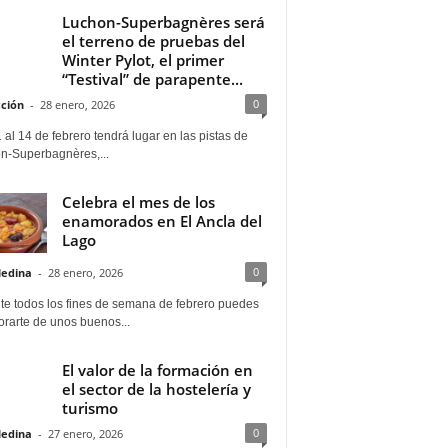
Luchon-Superbagnères será
el terreno de pruebas del
Winter Pylot, el primer
“Testival” de parapente...
0
ción
-
28 enero, 2026
 al 14 de febrero tendrá lugar en las pistas de
n-Superbagnères,...
Celebra el mes de los
enamorados en El Ancla del
a por el propietario. Accesible / Practicable / Practica
Lago
0
Medina
-
28 enero, 2026
te todos los fines de semana de febrero puedes
rarte de unos buenos...
El valor de la formación en
el sector de la hostelería y
turismo
0
Medina
-
27 enero, 2026