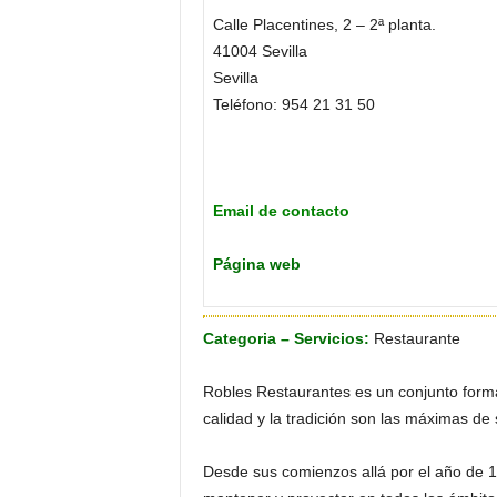
o
Calle Placentines, 2 – 2ª planta.
n
41004 Sevilla
o
Sevilla
m
Teléfono: 954 21 31 50
í
a
Email de contacto
Página web
Categoria – Servicios:
Restaurante
Robles Restaurantes es un conjunto forma
calidad y la tradición son las máximas de
Desde sus comienzos allá por el año de 1