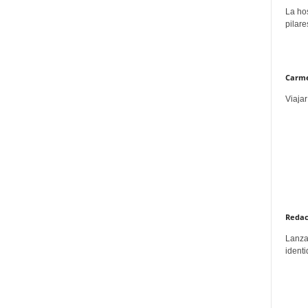
La hos
pilare
Carme
Viajar
Redac
Lanzar
identi