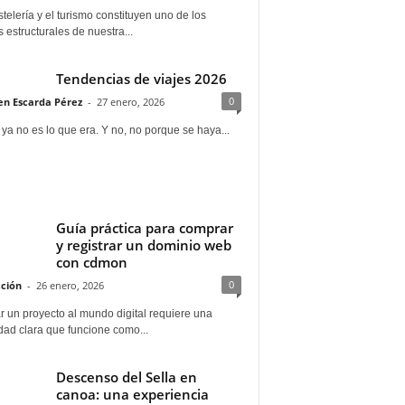
telería y el turismo constituyen uno de los
s estructurales de nuestra...
Tendencias de viajes 2026
0
n Escarda Pérez
-
27 enero, 2026
 ya no es lo que era. Y no, no porque se haya...
Guía práctica para comprar
y registrar un dominio web
con cdmon
0
ción
-
26 enero, 2026
 un proyecto al mundo digital requiere una
dad clara que funcione como...
Descenso del Sella en
canoa: una experiencia