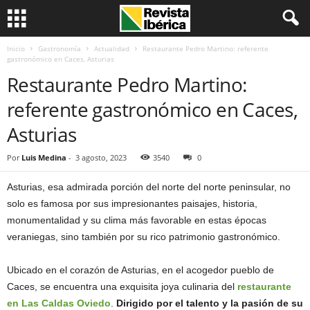
Inicio
Gastronomía
Actualidad
Restaurante Pedro Martino: referente
gastronómico en Caces, Asturias
Restaurante Pedro Martino:
referente gastronómico en Caces,
Asturias
Por
Luis Medina
-
3 agosto, 2023
3540
0
Asturias, esa admirada porción del norte del norte peninsular, no
solo es famosa por sus impresionantes paisajes, historia,
monumentalidad y su clima más favorable en estas épocas
veraniegas, sino también por su rico patrimonio gastronómico.
Ubicado en el corazón de Asturias, en el acogedor pueblo de
Caces, se encuentra una exquisita joya culinaria del
restaurante
en Las Caldas Oviedo
.
Dirigido por el talento y la pasión de su