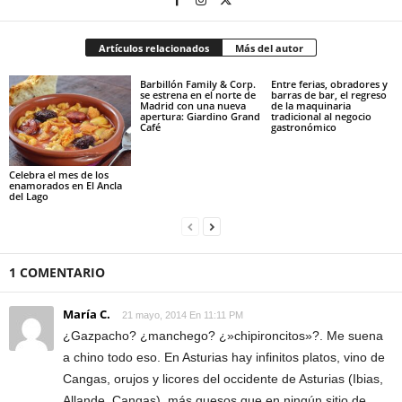
Artículos relacionados
Más del autor
Barbillón Family & Corp.
Entre ferias, obradores y
se estrena en el norte de
barras de bar, el regreso
Madrid con una nueva
de la maquinaria
apertura: Giardino Grand
tradicional al negocio
Café
gastronómico
Celebra el mes de los
enamorados en El Ancla
del Lago
1 COMENTARIO
María C.
21 mayo, 2014 En 11:11 PM
¿Gazpacho? ¿manchego? ¿»chipironcitos»?. Me suena
a chino todo eso. En Asturias hay infinitos platos, vino de
Cangas, orujos y licores del occidente de Asturias (Ibias,
Allande, Cangas), más quesos que en ningún sitio de