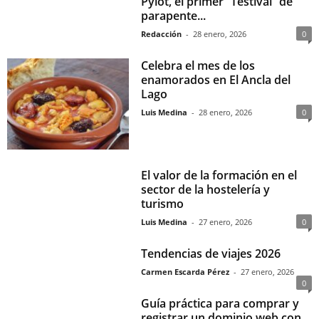
Pylot, el primer “Testival” de
parapente...
Redacción
-
28 enero, 2026
0
Celebra el mes de los
enamorados en El Ancla del
Lago
Luis Medina
-
28 enero, 2026
0
El valor de la formación en el
sector de la hostelería y
turismo
Luis Medina
-
27 enero, 2026
0
Tendencias de viajes 2026
Carmen Escarda Pérez
-
27 enero, 2026
0
Guía práctica para comprar y
registrar un dominio web con