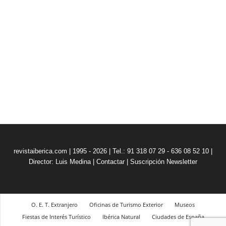
revistaiberica.com | 1995 - 2026 | Tel.: 91 318 07 29 - 636 08 52 10 |
Director: Luis Medina
|
Contactar
|
Suscripción Newsletter
O. E. T. Extranjero
Oficinas de Turismo Exterior
Museos
Fiestas de Interés Turístico
Ibérica Natural
Ciudades de España