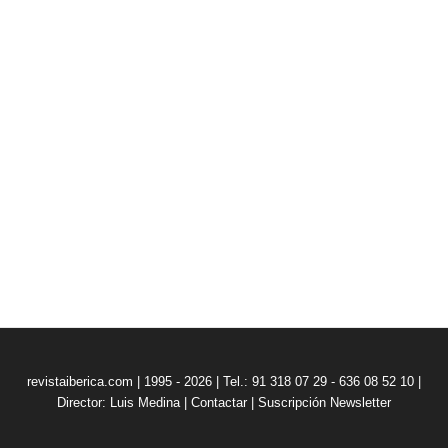
revistaiberica.com | 1995 - 2026 | Tel.: 91 318 07 29 - 636 08 52 10 |
Director: Luis Medina
|
Contactar
|
Suscripción Newsletter