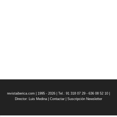
revistaiberica.com | 1995 - 2026 | Tel.: 91 318 07 29 - 636 08 52 10 |
Director: Luis Medina
|
Contactar
|
Suscripción Newsletter