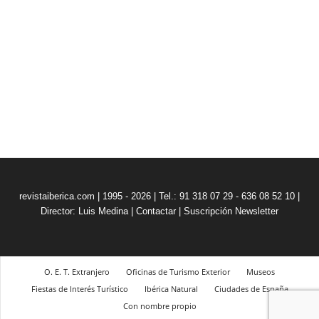
revistaiberica.com | 1995 - 2026 | Tel.: 91 318 07 29 - 636 08 52 10 |
Director: Luis Medina
|
Contactar
|
Suscripción Newsletter
O. E. T. Extranjero
Oficinas de Turismo Exterior
Museos
Fiestas de Interés Turístico
Ibérica Natural
Ciudades de España
Con nombre propio