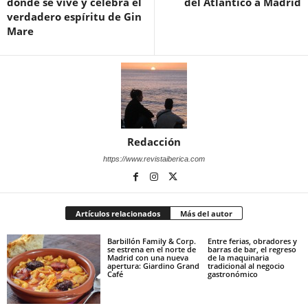
donde se vive y celebra el
del Atlántico a Madrid
verdadero espíritu de Gin
Mare
Redacción
https://www.revistaiberica.com
Artículos relacionados
Más del autor
Barbillón Family & Corp.
Entre ferias, obradores y
se estrena en el norte de
barras de bar, el regreso
Madrid con una nueva
de la maquinaria
apertura: Giardino Grand
tradicional al negocio
Café
gastronómico