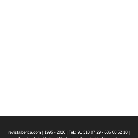
revistaiberica.com | 1995 - 2026 | Tel.: 91 318 07 29 - 636 08 52 10 |