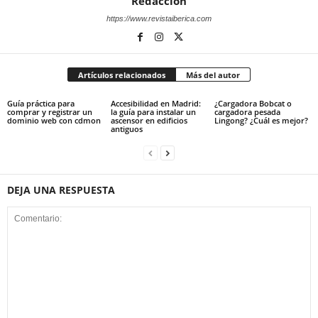
Redacción
https://www.revistaiberica.com
Artículos relacionados
Más del autor
Guía práctica para
Accesibilidad en Madrid:
¿Cargadora Bobcat o
comprar y registrar un
la guía para instalar un
cargadora pesada
dominio web con cdmon
ascensor en edificios
Lingong? ¿Cuál es mejor?
antiguos
DEJA UNA RESPUESTA