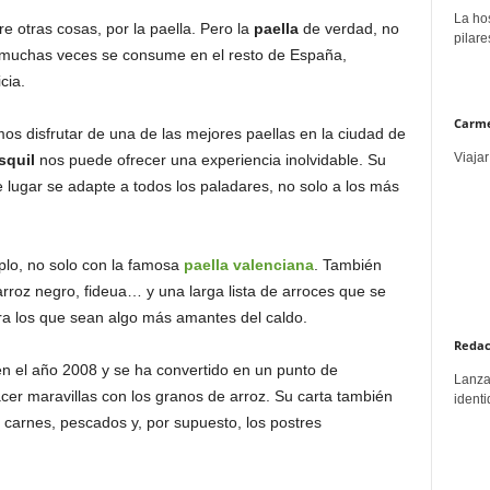
La hos
 otras cosas, por la paella. Pero la
paella
de verdad, no
pilare
e muchas veces se consume en el resto de España,
cia.
Carme
s disfrutar de una de las mejores paellas en la ciudad de
Viajar
osquil
nos puede ofrecer una experiencia inolvidable. Su
e lugar se adapte a todos los paladares, no solo a los más
plo, no solo con la famosa
paella valenciana
. También
arroz negro, fideua… y una larga lista de arroces que se
ra los que sean algo más amantes del caldo.
Redac
en el año 2008 y se ha convertido en un punto de
Lanzar
acer maravillas con los granos de arroz. Su carta también
identi
 carnes, pescados y, por supuesto, los postres