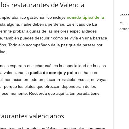
 los restaurantes de Valencia
Redac
 amplio abanico gastronómico incluye
comida típica de la
El de
uda alguna, nadie debería perderse. Es el caso de
La
activi
permite probar algunas de las mejores especialidades
nte, también puedes descubrir cómo se vivía en una barraca
años. Todo ello acompañado de la paz que da pasear por
dad.
nces espera a escuchar cuál es la especialidad de la casa.
a valenciana, la
paella de conejo y pollo
se hace en
alimentación en todo un placer irresistible. Eso sí, no vayas
er porque los platos que ofrezcan dependerán de los
en ese momento. Recuerda que aquí la temporada tiene
taurantes valencianos
mbién hay restaurantes en Valencia que cuentan con
menú