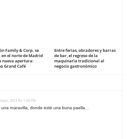
ón Family & Corp. se
Entre ferias, obradores y barras
 en el norte de Madrid
de bar, el regreso de la
a nueva apertura:
maquinaria tradicional al
no Grand Café
negocio gastronómico
mayo, 2021 En 7:49 PM
 una maravilla, donde esté una buna paella…