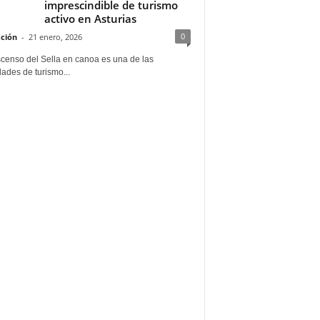
imprescindible de turismo
activo en Asturias
0
ción
-
21 enero, 2026
scenso del Sella en canoa es una de las
dades de turismo...