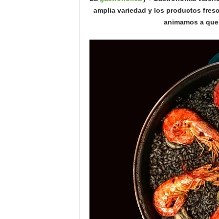
o
amplia variedad y los productos fresc
n
animamos a que 
o
m
í
a