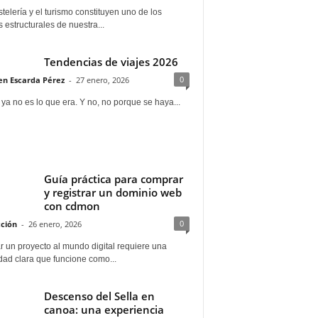
telería y el turismo constituyen uno de los
s estructurales de nuestra...
Tendencias de viajes 2026
0
n Escarda Pérez
-
27 enero, 2026
 ya no es lo que era. Y no, no porque se haya...
Guía práctica para comprar
y registrar un dominio web
con cdmon
0
ción
-
26 enero, 2026
 un proyecto al mundo digital requiere una
dad clara que funcione como...
Descenso del Sella en
canoa: una experiencia