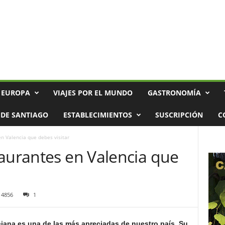
 EUROPA
VIAJES POR EL MUNDO
GASTRONOMÍA
DE SANTIAGO
ESTABLECIMIENTOS
SUSCRIPCIÓN
C
n Valencia que debes visitar
taurantes en Valencia que
4856
1
iana es una de las más apreciadas de nuestro país. Su