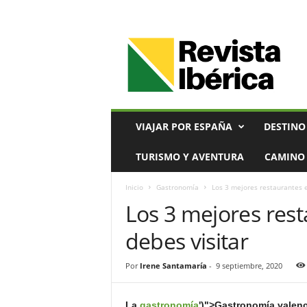
V
i
a
j
e
s
,
VIAJAR POR ESPAÑA
DESTINO
T
u
TURISMO Y AVENTURA
CAMINO 
r
i
Inicio
Gastronomía
Los 3 mejores restaurantes e
s
Los 3 mejores res
m
o
debes visitar
y
G
a
Por
Irene Santamaría
-
9 septiembre, 2020
s
t
La
gastronomía
')">Gastronomía valenc
r