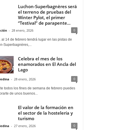
Luchon-Superbagnères será
el terreno de pruebas del
Winter Pylot, el primer
“Testival” de parapente...
0
ción
-
28 enero, 2026
 al 14 de febrero tendrá lugar en las pistas de
n-Superbagnères,...
Celebra el mes de los
enamorados en El Ancla del
Lago
0
Medina
-
28 enero, 2026
te todos los fines de semana de febrero puedes
rarte de unos buenos...
El valor de la formación en
el sector de la hostelería y
turismo
0
Medina
-
27 enero, 2026