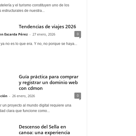
telería y el turismo constituyen uno de los
s estructurales de nuestra...
Tendencias de viajes 2026
0
n Escarda Pérez
-
27 enero, 2026
 ya no es lo que era. Y no, no porque se haya...
Guía práctica para comprar
y registrar un dominio web
con cdmon
0
ción
-
26 enero, 2026
 un proyecto al mundo digital requiere una
dad clara que funcione como...
Descenso del Sella en
canoa: una experiencia