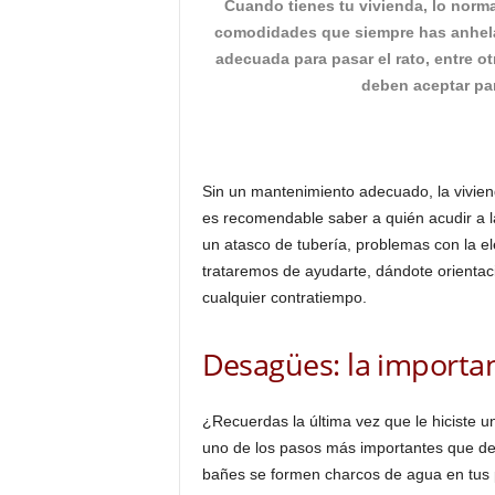
Cuando tienes tu vivienda, lo normal
o
comodidades que siempre has anhela
n
adecuada para pasar el rato, entre o
o
deben aceptar par
m
í
a
Sin un mantenimiento adecuado, la viviend
es recomendable saber a quién acudir a l
un atasco de tubería, problemas con la el
trataremos de ayudarte, dándote orientaci
cualquier contratiempo.
Desagües: la importa
¿Recuerdas la última vez que le hiciste u
uno de los pasos más importantes que de
bañes se formen charcos de agua en tus 