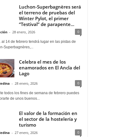
Luchon-Superbagnères será
el terreno de pruebas del
Winter Pylot, el primer
“Testival” de parapente...
0
ción
-
28 enero, 2026
 al 14 de febrero tendrá lugar en las pistas de
n-Superbagnères,...
Celebra el mes de los
enamorados en El Ancla del
Lago
0
Medina
-
28 enero, 2026
te todos los fines de semana de febrero puedes
rarte de unos buenos...
El valor de la formación en
el sector de la hostelería y
turismo
0
Medina
-
27 enero, 2026