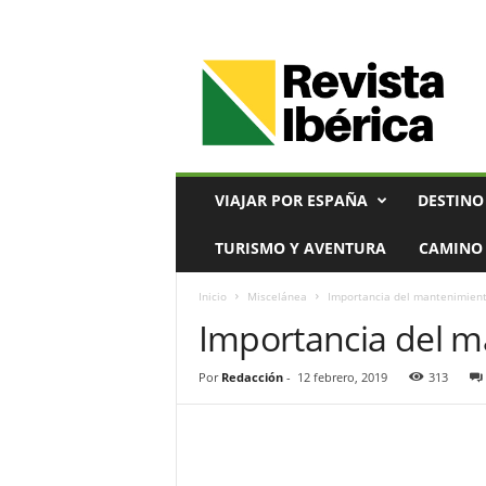
V
i
a
j
e
s
,
VIAJAR POR ESPAÑA
DESTINO
T
u
TURISMO Y AVENTURA
CAMINO 
r
i
Inicio
Miscelánea
Importancia del mantenimient
s
Importancia del m
m
o
y
Por
Redacción
-
12 febrero, 2019
313
G
a
s
t
r