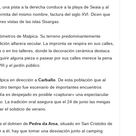
o, una pista a la derecha conduce a la playa de Seaia y al
mita del mismo nombre, factura del siglo XVI. Dicen que
s vistas de las islas Sisargas.
ilómetros de Malpica. Su terreno predominantemente
dición alfarera secular. La impronta se respira en sus calles,
as o en los talleres, donde la decoración cerámica destaca
irir alguna pieza o pasear por sus calles merece la pena
III y el jardín público.
lpica en dirección a
Carballo
. De esta población que al
 otro tiempo fue escenario de importantes encuentros
día es despejado es posible «capturar» una espectacular
o. La tradición oral asegura que el 24 de junio las meigas
r el solsticio de verano.
es el dolmen de
Pedra da Arca
, situado en San Cristobo de
ar a él, hay que tomar una desviación junto al camping