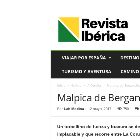
V
i
a
j
e
s
,
VIAJAR POR ESPAÑA
DESTINO
T
u
TURISMO Y AVENTURA
CAMINO 
r
i
Inicio
Galicia
A Coruña
Malpica de Bergantiño
s
Malpica de Bergan
m
o
y
Por
Luis Medina
-
12 mayo, 2017
750
G
a
s
Un torbellino de fuerza y bravura se de
t
implacable y que recorre entre La Coru
r