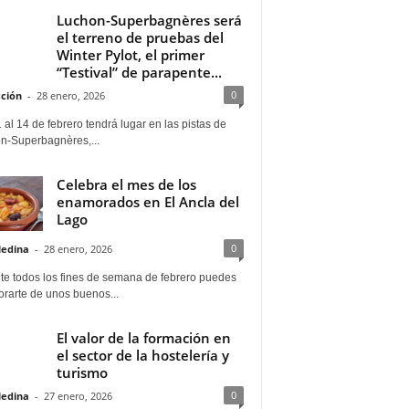
Luchon-Superbagnères será
el terreno de pruebas del
Winter Pylot, el primer
“Testival” de parapente...
0
ción
-
28 enero, 2026
 al 14 de febrero tendrá lugar en las pistas de
n-Superbagnères,...
Celebra el mes de los
enamorados en El Ancla del
Lago
0
Medina
-
28 enero, 2026
te todos los fines de semana de febrero puedes
rarte de unos buenos...
El valor de la formación en
el sector de la hostelería y
turismo
0
Medina
-
27 enero, 2026