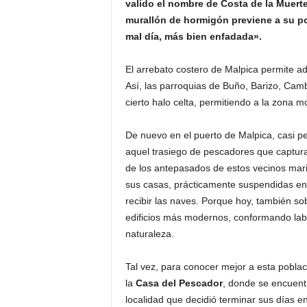
valido el nombre de Costa de la Muerte
o
murallón de hormigón previene a su 
n
mal día, más bien enfadada».
o
m
El arrebato costero de Malpica permite ad
í
a
Así, las parroquias de Buño, Barizo, Cam
cierto halo celta, permitiendo a la zona 
De nuevo en el puerto de Malpica, casi pe
aquel trasiego de pescadores que capturab
de los antepasados de estos vecinos mar
sus casas, prácticamente suspendidas en 
recibir las naves. Porque hoy, también s
edificios más modernos, conformando laber
naturaleza.
Tal vez, para conocer mejor a esta poblaci
la
Casa del Pescador
, donde se encuent
localidad que decidió terminar sus días en