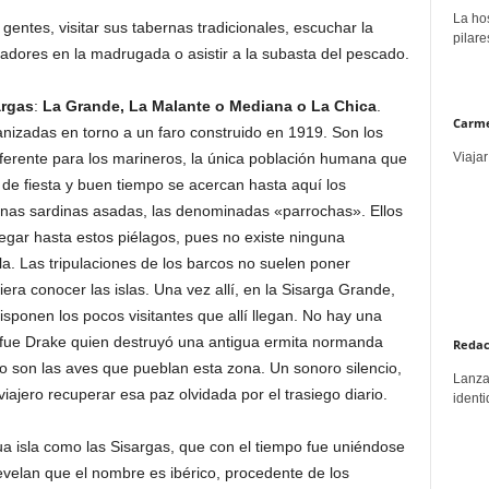
La hos
gentes, visitar sus tabernas tradicionales, escuchar la
pilare
adores en la madrugada o asistir a la subasta del pescado.
rgas
:
La Grande, La Malante o Mediana o La Chica
.
Carme
anizadas en torno a un faro construido en 1919. Son los
Viajar
ferente para los marineros, la única población humana que
 de fiesta y buen tiempo se acercan hasta aquí los
unas sardinas asadas, las denominadas «parrochas». Ellos
legar hasta estos piélagos, pues no existe ninguna
a. Las tripulaciones de los barcos no suelen poner
era conocer las islas. Una vez allí, en la Sisarga Grande,
sponen los pocos visitantes que allí llegan. No hay una
 fue Drake quien destruyó una antigua ermita normanda
Redac
 son las aves que pueblan esta zona. Un sonoro silencio,
Lanzar
viajero recuperar esa paz olvidada por el trasiego diario.
identi
a isla como las Sisargas, que con el tiempo fue uniéndose
revelan que el nombre es ibérico, procedente de los