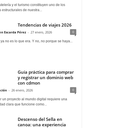
telería y el turismo constituyen uno de los
s estructurales de nuestra...
Tendencias de viajes 2026
0
n Escarda Pérez
-
27 enero, 2026
 ya no es lo que era. Y no, no porque se haya...
Guía práctica para comprar
y registrar un dominio web
con cdmon
0
ción
-
26 enero, 2026
 un proyecto al mundo digital requiere una
dad clara que funcione como...
Descenso del Sella en
canoa: una experiencia