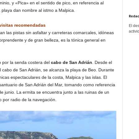
minio, y «Pica» en el sentido de pico, en referencia al
la playa dan nombre al istmo a Malpica.
Redac
 visitas recomendadas
El de
activi
n las pistas sin asfaltar y carreteras comarcales, idóneas
orprendente y de gran belleza, es la tónica general en
do por la senda costera del
cabo de San Adrián
. Desde el
el cabo de San Adrián, se alcanza la playa de Beo. Durante
cas espectaculares de la costa, Malpica y las islas. El
antuario de San Adrián del Mar, tomando como referencia
de junio. La ermita se encuentra junto a las ruinas de un
o por radio de la navegación.