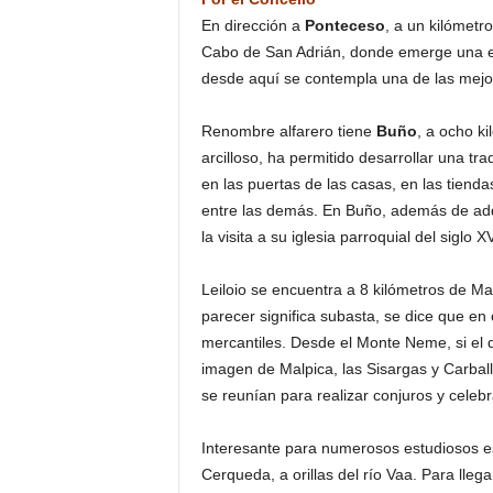
En dirección a
Ponteceso
, a un kilómetr
Cabo de San Adrián, donde emerge una er
desde aquí se contempla una de las mejore
Renombre alfarero tiene
Buño
, a ocho k
arcilloso, ha permitido desarrollar una tra
en las puertas de las casas, en las tiend
entre las demás. En Buño, además de adqu
la visita a su iglesia parroquial del siglo XV
Leiloio se encuentra a 8 kilómetros de Ma
parecer significa subasta, se dice que en
mercantiles. Desde el Monte Neme, si el 
imagen de Malpica, las Sisargas y Carball
se reunían para realizar conjuros y celebra
Interesante para numerosos estudiosos 
Cerqueda, a orillas del río Vaa. Para lleg