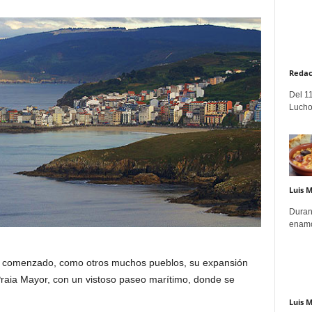
Redac
Del 11
Lucho
Luis 
Duran
enamo
ha comenzado, como otros muchos pueblos, su expansión
a Praia Mayor, con un vistoso paseo marítimo, donde se
Luis 