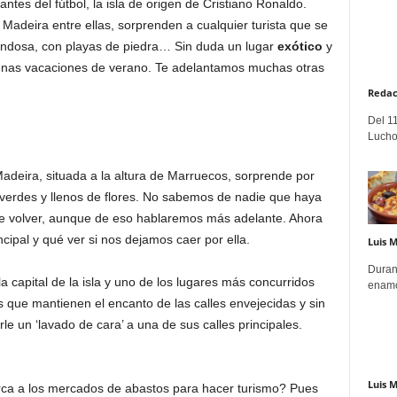
ntes del fútbol, la isla de origen de Cristiano Ronaldo.
 Madeira entre ellas, sorprenden a cualquier turista que se
frondosa, con playas de piedra… Sin duda un lugar
exótico
y
enas vacaciones de verano. Te adelantamos muchas otras
Redac
Del 11
Lucho
 Madeira, situada a la altura de Marruecos, sorprende por
verdes y llenos de flores. No sabemos de nadie que haya
e volver, aunque de eso hablaremos más adelante. Ahora
cipal y qué ver si nos dejamos caer por ella.
Luis 
Duran
a capital de la isla y uno de los lugares más concurridos
enamo
es que mantienen el encanto de las calles envejecidas y sin
le un ‘lavado de cara’ a una de sus calles principales.
Luis 
ca a los mercados de abastos para hacer turismo? Pues