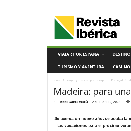
V
i
a
j
e
s
,
VIAJAR POR ESPAÑA
DESTINO
T
u
TURISMO Y AVENTURA
CAMINO 
r
i
Inicio
Viajes y turismo por Europa
Portugal
M
s
Madeira: para una
m
o
y
Por
Irene Santamaría
-
29 diciembre, 2022
G
a
s
Se acerca un nuevo año, se acaba la 
t
las vacaciones para el próximo ver
r