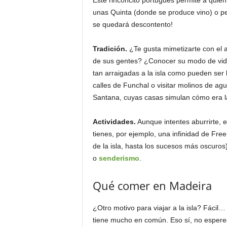
Este rinconcito portugués permite a quien l
unas Quinta (donde se produce vino) o p
se quedará descontento!
Tradición.
¿Te gusta mimetizarte con el 
de sus gentes? ¿Conocer su modo de vida?
tan arraigadas a la isla como pueden ser l
calles de Funchal o visitar molinos de ag
Santana, cuyas casas simulan cómo era la
Actividades.
Aunque intentes aburrirte, 
tienes, por ejemplo, una infinidad de Free
de la isla, hasta los sucesos más oscuro
o
senderismo
.
Qué comer en Madeira
¿Otro motivo para viajar a la isla? Fácil
tiene mucho en común. Eso sí, no espere