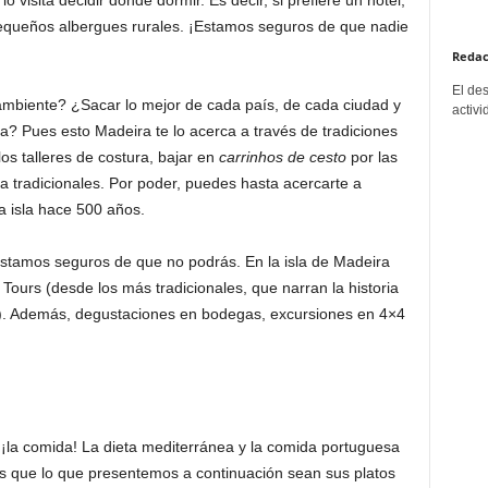
o visita decidir donde dormir. Es decir, si prefiere un hotel,
equeños albergues rurales. ¡Estamos seguros de que nadie
Redac
El de
ambiente? ¿Sacar lo mejor de cada país, de cada ciudad y
activi
 Pues esto Madeira te lo acerca a través de tradiciones
os talleres de costura, bajar en
carrinhos de cesto
por las
ua tradicionales. Por poder, puedes hasta acercarte a
 isla hace 500 años.
estamos seguros de que no podrás. En la isla de Madeira
 Tours (desde los más tradicionales, que narran la historia
s). Además, degustaciones en bodegas, excursiones en 4×4
… ¡la comida! La dieta mediterránea y la comida portuguesa
s que lo que presentemos a continuación sean sus platos