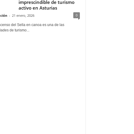
imprescindible de turismo
activo en Asturias
0
ción
-
21 enero, 2026
scenso del Sella en canoa es una de las
dades de turismo...