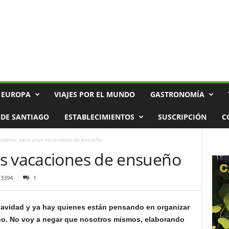
 EUROPA
VIAJES POR EL MUNDO
GASTRONOMÍA
DE SANTIAGO
ESTABLECIMIENTOS
SUSCRIPCIÓN
C
adeira: para unas vacaciones de ensueño
s vacaciones de ensueño
3394
1
navidad y ya hay quienes están pensando en organizar
ano. No voy a negar que nosotros mismos, elaborando