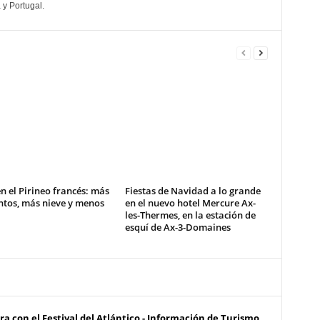
 y Portugal.
n el Pirineo francés: más
Fiestas de Navidad a lo grande
ntos, más nieve y menos
en el nuevo hotel Mercure Ax-
les-Thermes, en la estación de
esquí de Ax-3-Domaines
ura con el Festival del Atlántico - Información de Turismo