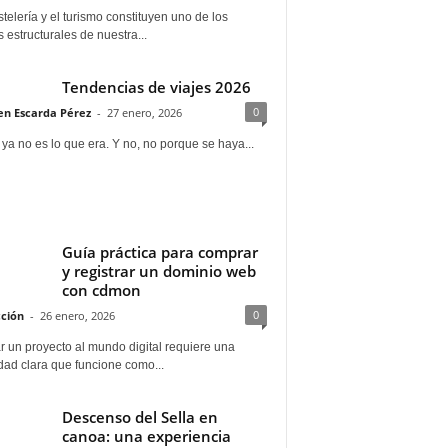
telería y el turismo constituyen uno de los
s estructurales de nuestra...
Tendencias de viajes 2026
0
n Escarda Pérez
-
27 enero, 2026
 ya no es lo que era. Y no, no porque se haya...
Guía práctica para comprar
y registrar un dominio web
con cdmon
0
ción
-
26 enero, 2026
 un proyecto al mundo digital requiere una
dad clara que funcione como...
Descenso del Sella en
canoa: una experiencia