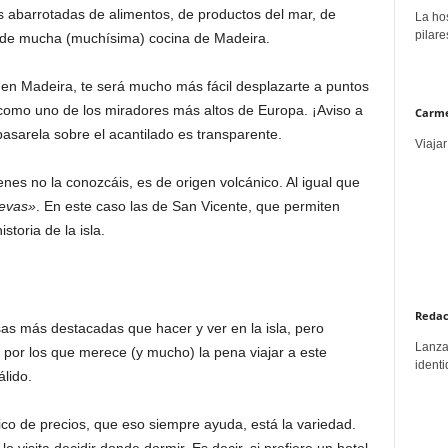
 abarrotadas de alimentos, de productos del mar, de
La hos
pilare
y de mucha (muchísima) cocina de Madeira.
 en Madeira, te será mucho más fácil desplazarte a puntos
 como uno de los miradores más altos de Europa. ¡Aviso a
Carme
pasarela sobre el acantilado es transparente.
Viajar
enes no la conozcáis, es de origen volcánico. Al igual que
evas»
. En este caso las de San Vicente, que permiten
storia de la isla.
Redac
s más destacadas que hacer y ver en la isla, pero
Lanzar
 por los que merece (y mucho) la pena viajar a este
identi
álido.
ico de precios, que eso siempre ayuda, está la variedad.