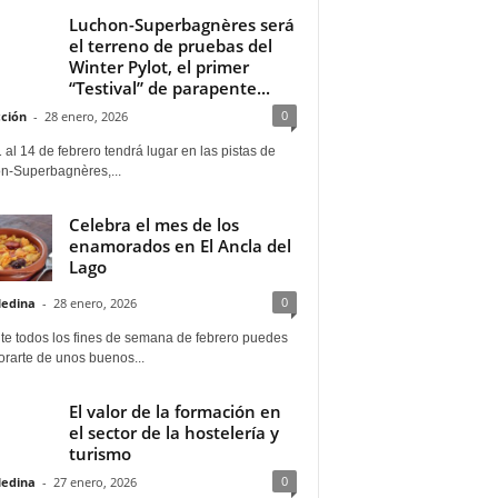
Luchon-Superbagnères será
el terreno de pruebas del
Winter Pylot, el primer
“Testival” de parapente...
0
ción
-
28 enero, 2026
 al 14 de febrero tendrá lugar en las pistas de
n-Superbagnères,...
Celebra el mes de los
enamorados en El Ancla del
Lago
0
Medina
-
28 enero, 2026
te todos los fines de semana de febrero puedes
rarte de unos buenos...
El valor de la formación en
el sector de la hostelería y
turismo
0
Medina
-
27 enero, 2026