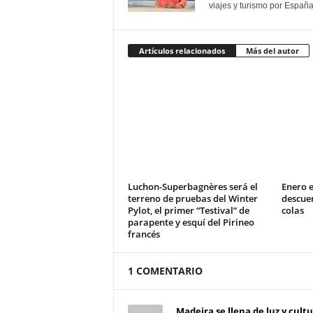
viajes y turismo por España
Artículos relacionados
Más del autor
Luchon-Superbagnères será el
Enero e
terreno de pruebas del Winter
descue
Pylot, el primer “Testival” de
colas
parapente y esquí del Pirineo
francés
1 COMENTARIO
Madeira se llena de luz y cult