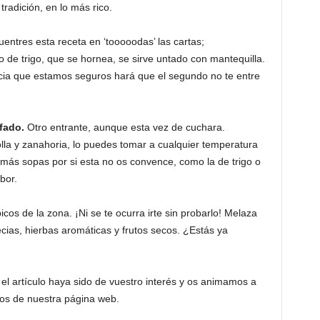
radición, en lo más rico.
ntres esta receta en ‘tooooodas’ las cartas;
o de trigo, que se hornea, se sirve untado con mantequilla.
licia que estamos seguros hará que el segundo no te entre
fado.
Otro entrante, aunque esta vez de cuchara.
lla y zanahoria, lo puedes tomar a cualquier temperatura
y más sopas por si esta no os convence, como la de trigo o
bor.
cos de la zona. ¡Ni se te ocurra irte sin probarlo! Melaza
cias, hierbas aromáticas y frutos secos. ¿Estás ya
l artículo haya sido de vuestro interés y os animamos a
ios de nuestra página web.