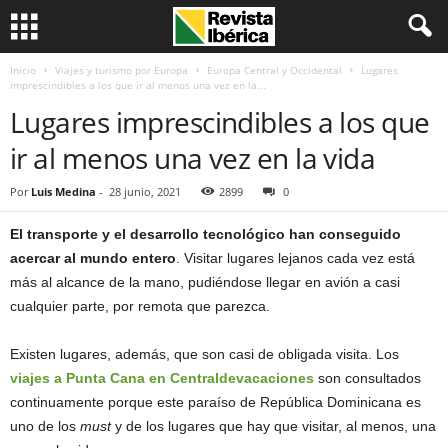
Inicio
Viajes y turismo por Europa
Europa Central y Occidental
Lugares
imprescindibles a los que ir al menos una vez en la...
Lugares imprescindibles a los que
ir al menos una vez en la vida
Por
Luis Medina
-
28 junio, 2021
2899
0
El transporte y el desarrollo tecnológico han conseguido
acercar al mundo entero
. Visitar lugares lejanos cada vez está
más al alcance de la mano, pudiéndose llegar en avión a casi
cualquier parte, por remota que parezca.
Existen lugares, además, que son casi de obligada visita. Los
viajes a Punta Cana en Centraldevacaciones
son consultados
continuamente porque este paraíso de República Dominicana es
uno de los
must
y de los lugares que hay que visitar, al menos, una