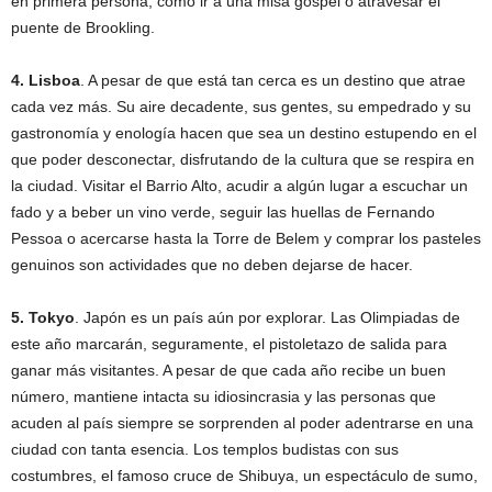
en primera persona, como ir a una misa góspel o atravesar el
puente de Brookling.
4. Lisboa
. A pesar de que está tan cerca es un destino que atrae
cada vez más. Su aire decadente, sus gentes, su empedrado y su
gastronomía y enología hacen que sea un destino estupendo en el
que poder desconectar, disfrutando de la cultura que se respira en
la ciudad. Visitar el Barrio Alto, acudir a algún lugar a escuchar un
fado y a beber un vino verde, seguir las huellas de Fernando
Pessoa o acercarse hasta la Torre de Belem y comprar los pasteles
genuinos son actividades que no deben dejarse de hacer.
5. Tokyo
. Japón es un país aún por explorar. Las Olimpiadas de
este año marcarán, seguramente, el pistoletazo de salida para
ganar más visitantes. A pesar de que cada año recibe un buen
número, mantiene intacta su idiosincrasia y las personas que
acuden al país siempre se sorprenden al poder adentrarse en una
ciudad con tanta esencia. Los templos budistas con sus
costumbres, el famoso cruce de Shibuya, un espectáculo de sumo,