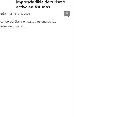
imprescindible de turismo
activo en Asturias
0
ción
-
21 enero, 2026
scenso del Sella en canoa es una de las
dades de turismo...