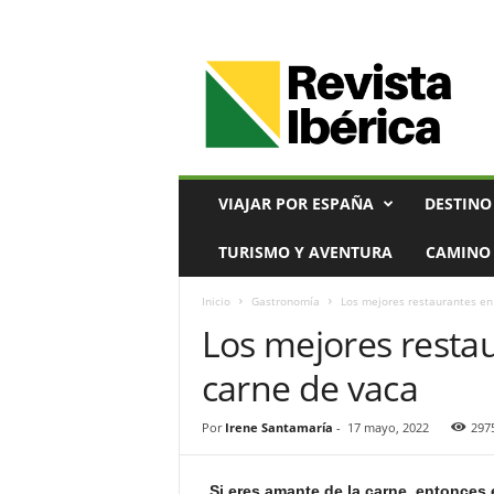
V
i
a
j
e
s
,
VIAJAR POR ESPAÑA
DESTINO
T
u
TURISMO Y AVENTURA
CAMINO 
r
i
Inicio
Gastronomía
Los mejores restaurantes en
s
Los mejores resta
m
o
carne de vaca
y
G
a
Por
Irene Santamaría
-
17 mayo, 2022
297
s
t
Si eres amante de la carne, entonces 
r