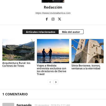
Redacción
https://www.revistaiberica.com
Artículos relacionados
Más del autor
Arquitectura Rural: los
Viajes a Medida:
Silvia Borisowa. Iconos,
Cortines de Tineo
entrevista exclusiva con
ventanas a la eternidad
los directores de Derive
Travel
1 COMENTARIO
Fernando
29 diciembre, 2018 En 2:21 AM