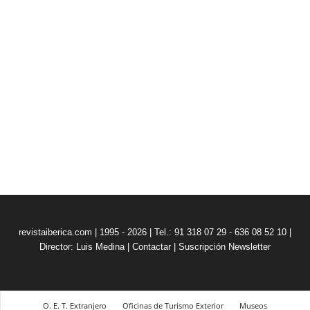
revistaiberica.com | 1995 - 2026 | Tel.: 91 318 07 29 - 636 08 52 10 |
Director: Luis Medina
|
Contactar
|
Suscripción Newsletter
O. E. T. Extranjero
Oficinas de Turismo Exterior
Museos