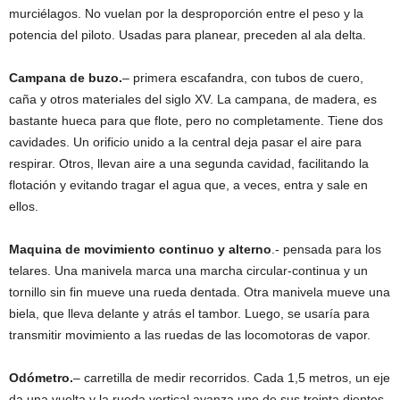
murciélagos. No vuelan por la desproporción entre el peso y la
potencia del piloto. Usadas para planear, preceden al ala delta.
Campana de buzo.
– primera escafandra, con tubos de cuero,
caña y otros materiales del siglo XV. La campana, de madera, es
bastante hueca para que flote, pero no completamente. Tiene dos
cavidades. Un orificio unido a la central deja pasar el aire para
respirar. Otros, llevan aire a una segunda cavidad, facilitando la
flotación y evitando tragar el agua que, a veces, entra y sale en
ellos.
Maquina de movimiento continuo y alterno
.- pensada para los
telares. Una manivela marca una marcha circular-continua y un
tornillo sin fin mueve una rueda dentada. Otra manivela mueve una
biela, que lleva delante y atrás el tambor. Luego, se usaría para
transmitir movimiento a las ruedas de las locomotoras de vapor.
Odómetro.
– carretilla de medir recorridos. Cada 1,5 metros, un eje
da una vuelta y la rueda vertical avanza uno de sus treinta dientes.