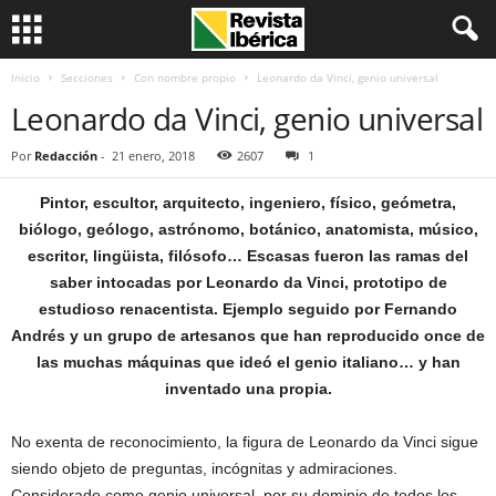
Inicio
Secciones
Con nombre propio
Leonardo da Vinci, genio universal
Leonardo da Vinci, genio universal
Por
Redacción
-
21 enero, 2018
2607
1
Pintor, escultor, arquitecto, ingeniero, físico, geómetra,
biólogo, geólogo, astrónomo, botánico, anatomista, músico,
escritor, lingüista, filósofo… Escasas fueron las ramas del
saber intocadas por Leonardo da Vinci, prototipo de
estudioso renacentista. Ejemplo seguido por Fernando
Andrés y un grupo de artesanos que han reproducido once de
las muchas máquinas que ideó el genio italiano… y han
inventado una propia.
No exenta de reconocimiento, la figura de Leonardo da Vinci sigue
siendo objeto de preguntas, incógnitas y admiraciones.
Considerado como genio universal, por su dominio de todos los