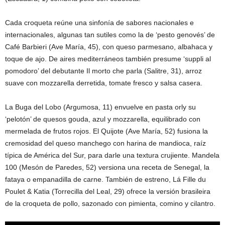
Cada croqueta reúne una sinfonía de sabores nacionales e
internacionales, algunas tan sutiles como la de ‘pesto genovés’ de
Café Barbieri (Ave María, 45), con queso parmesano, albahaca y
toque de ajo. De aires mediterráneos también presume ‘suppli al
pomodoro’ del debutante Il morto che parla (Salitre, 31), arroz
suave con mozzarella derretida, tomate fresco y salsa casera.
La Buga del Lobo (Argumosa, 11) envuelve en pasta orly su
‘pelotón’ de quesos gouda, azul y mozzarella, equilibrado con
mermelada de frutos rojos. El Quijote (Ave María, 52) fusiona la
cremosidad del queso manchego con harina de mandioca, raíz
típica de América del Sur, para darle una textura crujiente. Mandela
100 (Mesón de Paredes, 52) versiona una receta de Senegal, la
fataya o empanadilla de carne. También de estreno, Lá Fille du
Poulet & Katia (Torrecilla del Leal, 29) ofrece la versión brasileira
de la croqueta de pollo, sazonado con pimienta, comino y cilantro.