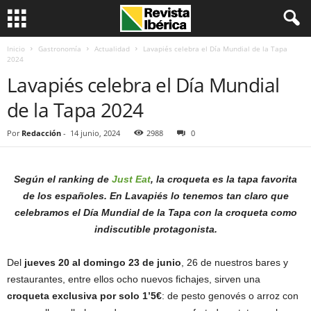
Inicio
Gastronomía
Actualidad
Lavapiés celebra el Día Mundial de la Tapa
2024
Lavapiés celebra el Día Mundial
de la Tapa 2024
Por
Redacción
-
14 junio, 2024
2988
0
Según el ranking de
Just Eat
, la croqueta es la tapa favorita
de los españoles. En Lavapiés lo tenemos tan claro que
celebramos el Día Mundial de la Tapa con la croqueta como
indiscutible protagonista.
Del
jueves 20 al domingo 23 de junio
, 26 de nuestros bares y
restaurantes, entre ellos ocho nuevos fichajes, sirven una
croqueta exclusiva por solo 1’5€
: de pesto genovés o arroz con