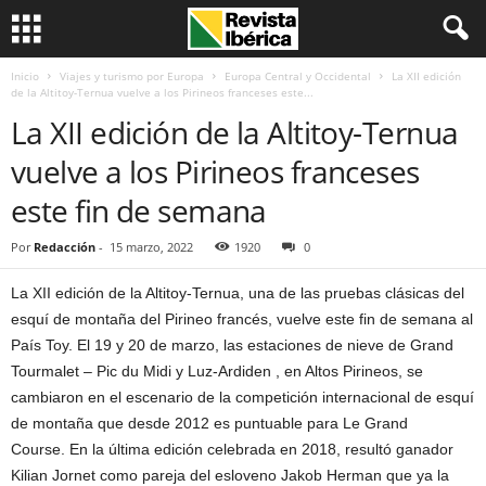
Inicio
Viajes y turismo por Europa
Europa Central y Occidental
La XII edición
de la Altitoy-Ternua vuelve a los Pirineos franceses este...
La XII edición de la Altitoy-Ternua
vuelve a los Pirineos franceses
este fin de semana
Por
Redacción
-
15 marzo, 2022
1920
0
La XII edición de la Altitoy-Ternua, una de las pruebas clásicas del
esquí de montaña del Pirineo francés, vuelve este fin de semana al
País Toy. El 19 y 20 de marzo, las estaciones de nieve de Grand
Tourmalet – Pic du Midi y Luz-Ardiden , en Altos Pirineos, se
cambiaron en el escenario de la competición internacional de esquí
de montaña que desde 2012 es puntuable para Le Grand
Course. En la última edición celebrada en 2018, resultó ganador
Kilian Jornet como pareja del esloveno Jakob Herman que ya la