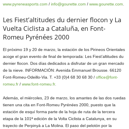
www.pyreneasports.com
/
info@gourette.com
/
www.gourette.com
.
Les Fiest’altitudes du dernier flocon y La
Vuelta Ciclista a Cataluña, en Font-
Romeu Pyrénées 2000
El próximo 19 y 20 de marzo, la estación de los Pirineos Orientales
acoge el gran evento de final de temporada: Les Fiest’altitudes du
dernier flocon. Dos días dedicados a disfrutar de un gran mercado
de la nieve. INFORMACIÓN: Avenida Emmanuel Brousse. 66120
Font-Romeu-Odeillo-Via. T. +33 (0)4 68 30 68 30 /
office@font-
romeu.fr
/
www.font-romeu.fr
.
Además, el miércoles, 23 de marzo, los amantes de las dos ruedas
tienen una cita en Font-Romeu Pyrénées 2000, puesto que la
estación de esquí forma parte de la hoja de ruta de la tercera
etapa de la 101ª edición de la Volta Ciclista a Catalunya, en su
trayecto de Perpinyà a La Molina. El paso del pelotón por la