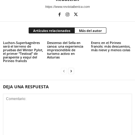
https://www.revistaiberica.com
Artículos relacionados
Más del autor
Luchon-Superbagnères
Descenso del Sella en
Enero en el Pirineo
será el terreno de
canoa: una experiencia
francés: más descuentos,
pruebas del Winter Pylot,
imprescindible de
más nieve y menos colas
el primer “Testival” de
turismo activo en
parapente y esquí del
Asturias
Pirineo francés
DEJA UNA RESPUESTA