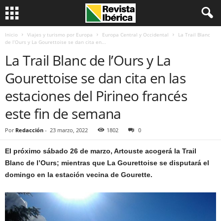
Inicio
Viajes y turismo por Europa
Europa Central y Occidental
La Trail Blanc
de l’Ours y La Gourettoise se dan cita en...
La Trail Blanc de l’Ours y La
Gourettoise se dan cita en las
estaciones del Pirineo francés
este fin de semana
Por
Redacción
-
23 marzo, 2022
1802
0
El próximo sábado 26 de marzo, Artouste acogerá la Trail
Blanc de l’Ours; mientras que La Gourettoise se disputará el
domingo en la estación vecina de Gourette.