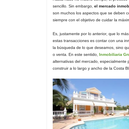
o
sencillo. Sin embargo,
el mercado inmobi
n
son muchos los aspectos que se deben co
o
siempre con el objetivo de cuidar la máxi
m
í
Es, justamente por lo anterior, que lo m
a
estas transacciones es contar con una inm
la búsqueda de lo que deseamos, sino qu
o venta. En este sentido,
Inmobiliaria G
alternativas del mercado, especialmente 
construir a lo largo y ancho de la Costa B