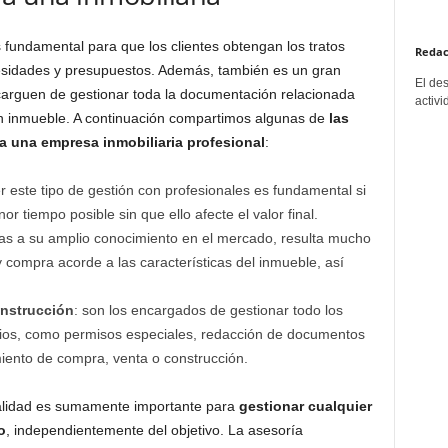
s fundamental para que los clientes obtengan los tratos
Redac
esidades y presupuestos. Además, también es un gran
El de
ncarguen de gestionar toda la documentación relacionada
activi
un inmueble. A continuación compartimos algunas de
las
a una empresa inmobiliaria profesional
:
r este tipo de gestión con profesionales es fundamental si
tiempo posible sin que ello afecte el valor final.
ias a su amplio conocimiento en el mercado, resulta mucho
y compra acorde a las características del inmueble, así
onstrucción
: son los encargados de gestionar todo los
ios, como permisos especiales, redacción de documentos
miento de compra, venta o construcción.
calidad es sumamente importante para
gestionar cualquier
o
, independientemente del objetivo. La asesoría