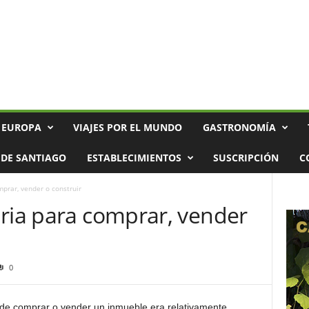
 EUROPA
VIAJES POR EL MUNDO
GASTRONOMÍA
DE SANTIAGO
ESTABLECIMIENTOS
SUSCRIPCIÓN
C
mprar, vender o construir
aria para comprar, vender
0
de comprar o vender un inmueble era relativamente