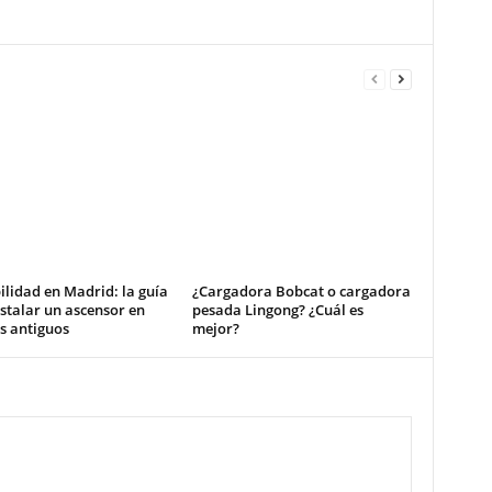
ilidad en Madrid: la guía
¿Cargadora Bobcat o cargadora
stalar un ascensor en
pesada Lingong? ¿Cuál es
os antiguos
mejor?