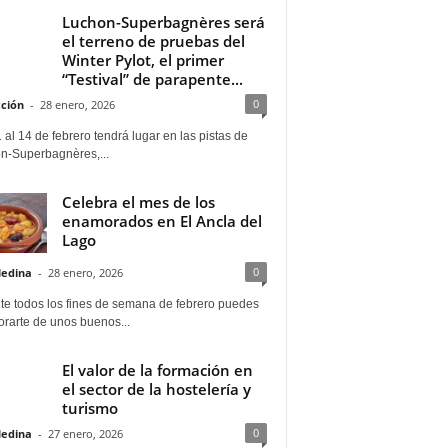
Luchon-Superbagnères será
el terreno de pruebas del
Winter Pylot, el primer
“Testival” de parapente...
0
ción
-
28 enero, 2026
 al 14 de febrero tendrá lugar en las pistas de
n-Superbagnères,...
Celebra el mes de los
enamorados en El Ancla del
Lago
0
Medina
-
28 enero, 2026
te todos los fines de semana de febrero puedes
rarte de unos buenos...
El valor de la formación en
el sector de la hostelería y
turismo
0
Medina
-
27 enero, 2026