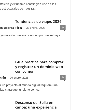
telería y el turismo constituyen uno de los
s estructurales de nuestra...
Tendencias de viajes 2026
0
n Escarda Pérez
-
27 enero, 2026
 ya no es lo que era. Y no, no porque se haya...
Guía práctica para comprar
y registrar un dominio web
con cdmon
0
ción
-
26 enero, 2026
 un proyecto al mundo digital requiere una
dad clara que funcione como...
Descenso del Sella en
canoa: una experiencia