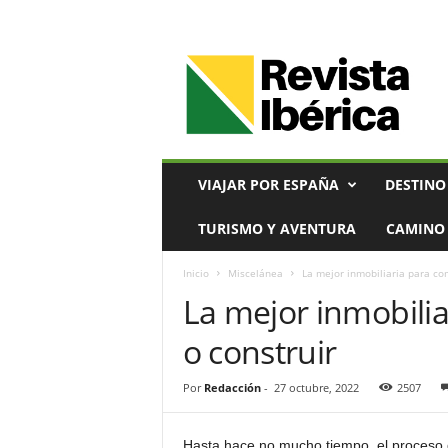
V
i
a
j
e
s
,
VIAJAR POR ESPAÑA
DESTINO
T
u
TURISMO Y AVENTURA
CAMINO 
r
i
Inicio
Miscelánea
La mejor inmobiliaria para co
s
La mejor inmobili
m
o
o construir
y
G
a
Por
Redacción
-
27 octubre, 2022
2507
s
t
Hasta hace no mucho tiempo, el proceso 
r