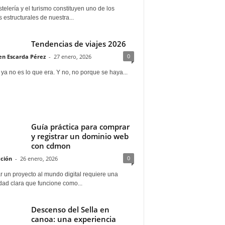
telería y el turismo constituyen uno de los
s estructurales de nuestra...
Tendencias de viajes 2026
0
n Escarda Pérez
-
27 enero, 2026
 ya no es lo que era. Y no, no porque se haya...
Guía práctica para comprar
y registrar un dominio web
con cdmon
0
ción
-
26 enero, 2026
 un proyecto al mundo digital requiere una
dad clara que funcione como...
Descenso del Sella en
canoa: una experiencia