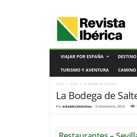
V
i
a
j
e
s
,
VIAJAR POR ESPAÑA
DESTINO
T
u
TURISMO Y AVENTURA
CAMINO 
r
i
Inicio
Guías
La Bodega de Salteras
s
La Bodega de Salt
m
o
y
Por
establecimientos
-
5 noviembre, 2014
G
a
s
t
Restaurantes – Sevill
r