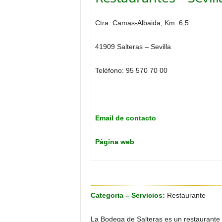
o
n
Ctra. Camas-Albaida, Km. 6,5
o
m
41909 Salteras – Sevilla
í
a
Teléfono: 95 570 70 00
Email de contacto
Página web
Categoria – Servicios:
Restaurante
La Bodega de Salteras es un restaurante e