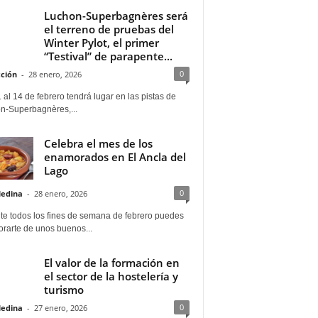
Luchon-Superbagnères será
el terreno de pruebas del
Winter Pylot, el primer
“Testival” de parapente...
0
ción
-
28 enero, 2026
 al 14 de febrero tendrá lugar en las pistas de
n-Superbagnères,...
Celebra el mes de los
enamorados en El Ancla del
Lago
0
Medina
-
28 enero, 2026
te todos los fines de semana de febrero puedes
rarte de unos buenos...
El valor de la formación en
el sector de la hostelería y
turismo
0
Medina
-
27 enero, 2026