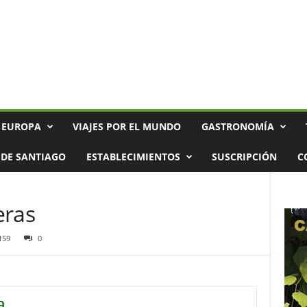
 EUROPA
VIAJES POR EL MUNDO
GASTRONOMÍA
DE SANTIAGO
ESTABLECIMIENTOS
SUSCRIPCIÓN
C
eras
159
0
a