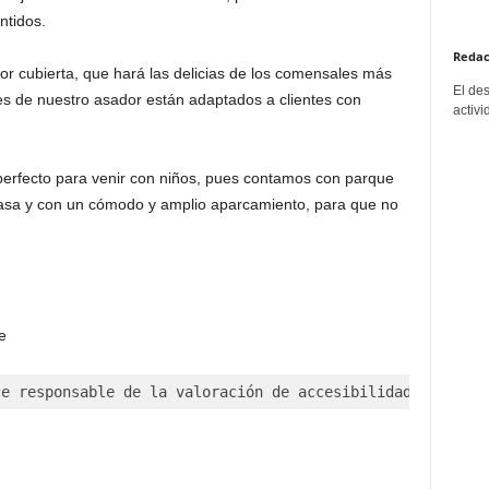
ntidos.
Redac
r cubierta, que hará las delicias de los comensales más
El de
s de nuestro asador están adaptados a clientes con
activi
perfecto para venir con niños, pues contamos con parque
asa y con un cómodo y amplio aparcamiento, para que no
e
ce responsable de la valoración de accesibilidad incluid