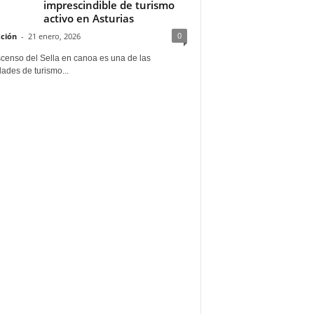
imprescindible de turismo
activo en Asturias
0
ción
-
21 enero, 2026
scenso del Sella en canoa es una de las
dades de turismo...
a por el propietario. Accesible / Practicable / Practica