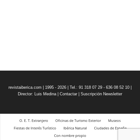
revistaiberica.com | 1995 - 2026 | Tel.: 91 318 07 29 - 636 08 52 10 |
Director: Luis Medina
|
Contactar
|
Suscripción Newsletter
O. E. T. Extranjero
Oficinas de Turismo Exterior
Museos
Fiestas de Interés Turístico
Ibérica Natural
Ciudades de España
Con nombre propio