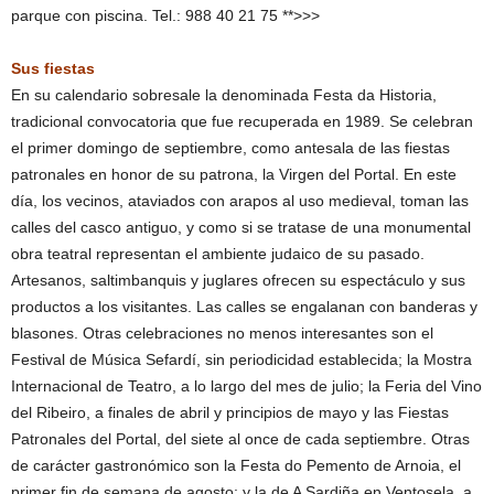
parque con piscina. Tel.: 988 40 21 75 **>>>
Sus fiestas
En su calendario sobresale la denominada Festa da Historia,
tradicional convocatoria que fue recuperada en 1989. Se celebran
el primer domingo de septiembre, como antesala de las fiestas
patronales en honor de su patrona, la Virgen del Portal. En este
día, los vecinos, ataviados con arapos al uso medieval, toman las
calles del casco antiguo, y como si se tratase de una monumental
obra teatral representan el ambiente judaico de su pasado.
Artesanos, saltimbanquis y juglares ofrecen su espectáculo y sus
productos a los visitantes. Las calles se engalanan con banderas y
blasones. Otras celebraciones no menos interesantes son el
Festival de Música Sefardí, sin periodicidad establecida; la Mostra
Internacional de Teatro, a lo largo del mes de julio; la Feria del Vino
del Ribeiro, a finales de abril y principios de mayo y las Fiestas
Patronales del Portal, del siete al once de cada septiembre. Otras
de carácter gastronómico son la Festa do Pemento de Arnoia, el
primer fin de semana de agosto; y la de A Sardiña en Ventosela, a