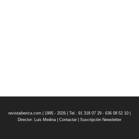
revistaiberica.com | 1995 - 2026 | Tel.: 91 318 07 29 - 636 08 52 10 |
Director: Luis Medina
|
Contactar
|
Suscripción Newsletter