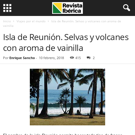
Inicio
Viajes por el mundo
Isla de Reunión. Selvas y volcanes con aroma de
vainilla
Isla de Reunión. Selvas y volcanes
con aroma de vainilla
Por
Enrique Sancho
-
10 febrero, 2018
415
2