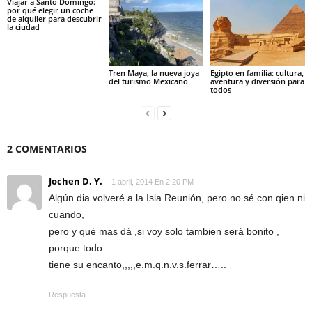
Viajar a Santo Domingo:
por qué elegir un coche
de alquiler para descubrir
la ciudad
Tren Maya, la nueva joya
Egipto en familia: cultura,
del turismo Mexicano
aventura y diversión para
todos
2 COMENTARIOS
Jochen D. Y.
1 abril, 2014 En 2:20 PM
Algún dia volveré a la Isla Reunión, pero no sé con qien ni
cuando,
pero y qué mas dá ,si voy solo tambien será bonito ,
porque todo
tiene su encanto,,,,,e.m.q.n.v.s.ferrar…..
Respuesta