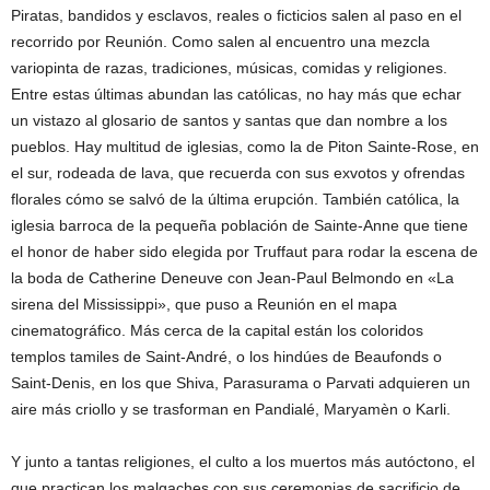
Piratas, bandidos y esclavos, reales o ficticios salen al paso en el
recorrido por Reunión. Como salen al encuentro una mezcla
variopinta de razas, tradiciones, músicas, comidas y religiones.
Entre estas últimas abundan las católicas, no hay más que echar
un vistazo al glosario de santos y santas que dan nombre a los
pueblos. Hay multitud de iglesias, como la de Piton Sainte-Rose, en
el sur, rodeada de lava, que recuerda con sus exvotos y ofrendas
florales cómo se salvó de la última erupción. También católica, la
iglesia barroca de la pequeña población de Sainte-Anne que tiene
el honor de haber sido elegida por Truffaut para rodar la escena de
la boda de Catherine Deneuve con Jean-Paul Belmondo en «La
sirena del Mississippi», que puso a Reunión en el mapa
cinematográfico. Más cerca de la capital están los coloridos
templos tamiles de Saint-André, o los hindúes de Beaufonds o
Saint-Denis, en los que Shiva, Parasurama o Parvati adquieren un
aire más criollo y se trasforman en Pandialé, Maryamèn o Karli.
Y junto a tantas religiones, el culto a los muertos más autóctono, el
que practican los malgaches con sus ceremonias de sacrificio de