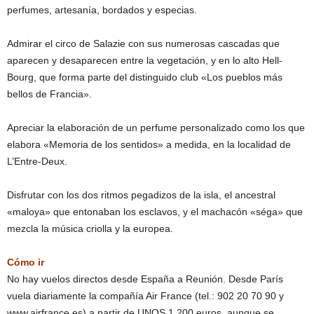
perfumes, artesanía, bordados y especias.
Admirar el circo de Salazie con sus numerosas cascadas que
aparecen y desaparecen entre la vegetación, y en lo alto Hell-
Bourg, que forma parte del distinguido club «Los pueblos más
bellos de Francia».
Apreciar la elaboración de un perfume personalizado como los que
elabora «Memoria de los sentidos» a medida, en la localidad de
L’Entre-Deux.
Disfrutar con los dos ritmos pegadizos de la isla, el ancestral
«maloya» que entonaban los esclavos, y el machacón «séga» que
mezcla la música criolla y la europea.
Cómo ir
No hay vuelos directos desde España a Reunión. Desde París
vuela diariamente la compañía Air France (tel.: 902 20 70 90 y
www.airfrance.es) a partir de UNOS 1.200 euros, aunque se