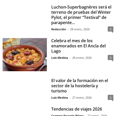
Luchon-Superbagnères será el
terreno de pruebas del Winter
Pylot, el primer “Testival” de
parapente...
Redacción
-
28 enero, 2026
0
Celebra el mes de los
enamorados en El Ancla del
Lago
Luis Medina
-
28 enero, 2026
0
El valor de la formación en el
sector de la hostelería y
turismo
Luis Medina
-
27 enero, 2026
0
Tendencias de viajes 2026
Carmen Escarda Pérez
-
27 enero, 2026