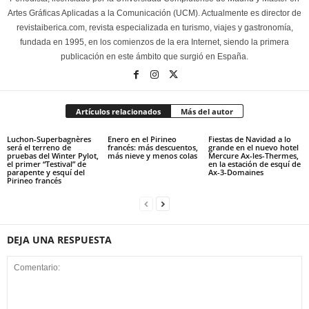
Artes Gráficas Aplicadas a la Comunicación (UCM). Actualmente es director de
revistaiberica.com, revista especializada en turismo, viajes y gastronomía,
fundada en 1995, en los comienzos de la era Internet, siendo la primera
publicación en este ámbito que surgió en España.
Artículos relacionados
Más del autor
Luchon-Superbagnères
Enero en el Pirineo
Fiestas de Navidad a lo
será el terreno de
francés: más descuentos,
grande en el nuevo hotel
pruebas del Winter Pylot,
más nieve y menos colas
Mercure Ax-les-Thermes,
el primer “Testival” de
en la estación de esquí de
parapente y esquí del
Ax-3-Domaines
Pirineo francés
DEJA UNA RESPUESTA