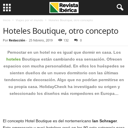
Inicio
Viajes por el mundo
Hoteles Boutique, otro concepto
Hoteles Boutique, otro concepto
Por
Redacción
-
25 febrero, 2019
132
0
Pernoctar en un hotel no es igual que dormir en casa. Los
hoteles
Boutique están cambiando esa sensación.
Ofrecen
espacios con mucha personalidad. En ellos los huéspedes se
sienten dueños de un nuevo dormitorio con las últimas
tendencias de decoración. Algo que no podrían permitirse en
su propia casa. HolidayCheck ha investigado su origen y
seleccionado los diseños más rompedores en Europa…
El concepto Hotel Boutique es del nortemericano
Ian Schrager
.
Este empresario y gurú hotelero creó en los 90 esta categoría para