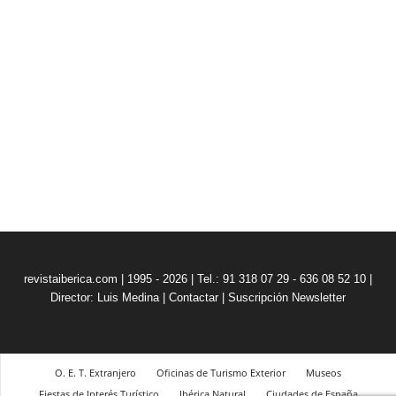
revistaiberica.com | 1995 - 2026 | Tel.: 91 318 07 29 - 636 08 52 10 |
Director: Luis Medina
|
Contactar
|
Suscripción Newsletter
O. E. T. Extranjero
Oficinas de Turismo Exterior
Museos
Fiestas de Interés Turístico
Ibérica Natural
Ciudades de España