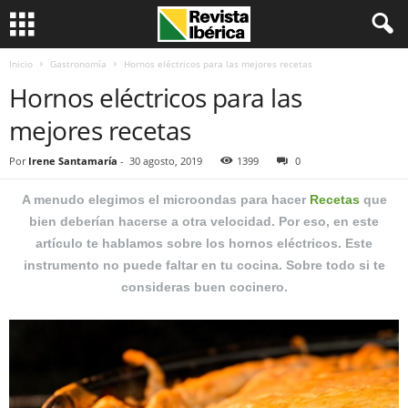
Inicio
Gastronomía
Hornos eléctricos para las mejores recetas
Hornos eléctricos para las
mejores recetas
Por
Irene Santamaría
-
30 agosto, 2019
1399
0
A menudo elegimos el microondas para hacer
Recetas
que
bien deberían hacerse a otra velocidad. Por eso, en este
artículo te hablamos sobre los hornos eléctricos. Este
instrumento no puede faltar en tu cocina. Sobre todo si te
consideras buen cocinero.